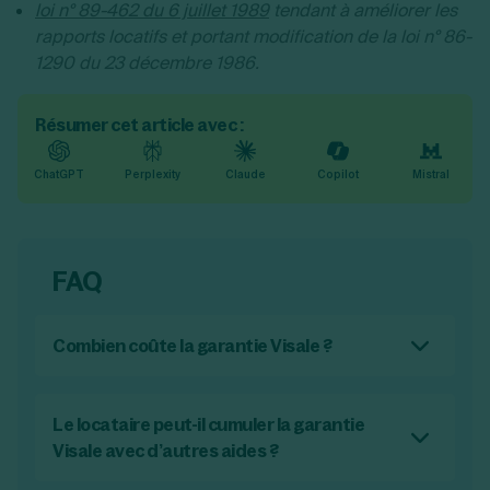
loi n° 89-462 du 6 juillet 1989
tendant à améliorer les
rapports locatifs et portant modification de la loi n° 86-
1290 du 23 décembre 1986.
Résumer cet article avec :
ChatGPT
Perplexity
Claude
Copilot
Mistral
FAQ
Combien coûte la garantie Visale ?
La garantie Visale est gratuite pour le
locataire et le propriétaire.
Le locataire peut-il cumuler la garantie
Visale avec d’autres aides ?
Oui, le locataire peut cumuler la garantie