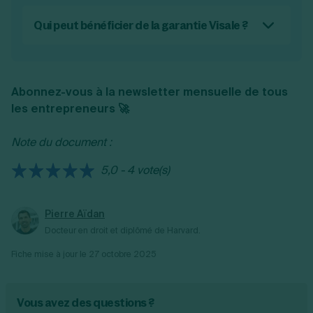
Visale avec d'autres aides au logement,
telles que l'APL (Aide Personnalisée au
Qui peut bénéficier de la garantie Visale ?
Logement) ou l'ALS (Allocation de Logement
La garantie Visale est généralement destinée
Social). Cela permet de réduire le coût du
aux personnes âgées de 18 à 30 ans révolus,
loyer pour le locataire.
ainsi qu'aux salariés de plus de 30 ans du
Abonnez-vous à la newsletter mensuelle de tous
secteur privé ou agricole en situation de
les entrepreneurs 🚀
précarité. Les étudiants éligibles et certains
publics spécifiques peuvent également en
Note du document :
bénéficier. Les critères d'éligibilité incluent
notamment des conditions de revenus.
5,0 - 4 vote(s)
Pierre Aïdan
Docteur en droit et diplômé de Harvard.
Fiche mise à jour le
27 octobre 2025
Vous avez des questions ?