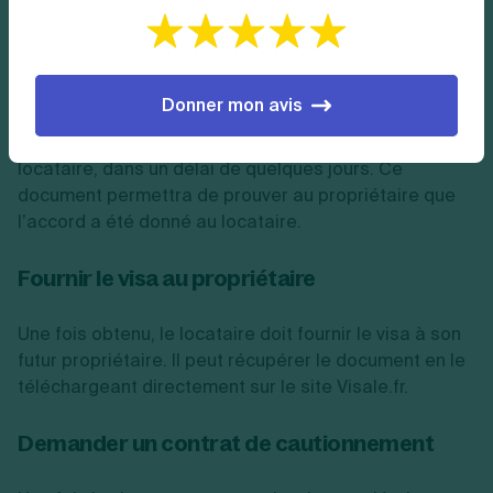
Attendre la décision d’Action logement
Une fois le dossier complet, Action logement va
Donner mon avis
valider (ou non) l’obtention de la garantie Visale. Si
l’approbation se fait, l’organisme envoie
un visa
au
locataire, dans un délai de quelques jours. Ce
document permettra de prouver au propriétaire que
l’accord a été donné au locataire.
Fournir le visa au propriétaire
Une fois obtenu, le locataire doit fournir le visa à son
futur propriétaire. Il peut récupérer le document en le
téléchargeant directement sur le site Visale.fr.
Demander un contrat de cautionnement