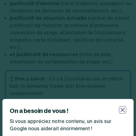
justificatif d’identité
(carte d’identité, passeport ou
récépissé de demande de renouvellement, etc.) ;
justificatif de situation actuelle
(contrat de travail,
justificatif de mutation, promesse d’embauche,
convention de stage, attestation de fonctionnaire
stagiaire, carte d’étudiant, certificat de scolarité,
etc.) ;
et justificatif de ressources
(fiche de paie,
attestation de compensation de stage, etc.).
☝️
Bon à savoir
: s’il y a 2 locataires sur un même
bail, la demande Visale doit être réalisée
conjointement.
On a besoin de vous !
Pour savoir si vous êtes éligible à la
garantie Visale,
Si vous appréciez notre contenu, un avis sur
une simulation
peut être faite directement sur le site
Google nous aiderait énormément !
d’Action logement.