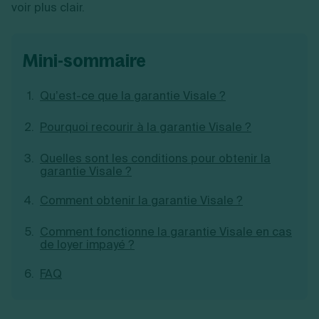
voir plus clair.
Création d'EURL
Toutes les modifications
Je suis autonome
Création de SASU
Je souhaite être accompagné
Création de SARL
mini-sommaire
Création de SAS
Création de SCI
Création d'association
Découvrez notre cabinet d'expertise
Qu’est-ce que la garantie Visale ?
Aides à la création d’entreprise
comptable LS Compta
Ouverture compte pro
Pourquoi recourir à la garantie Visale ?
Fermeture d’une entreprise
Quelles sont les conditions pour obtenir la
garantie Visale ?
Création d'entreprise
Comment obtenir la garantie Visale ?
Comment fonctionne la garantie Visale en cas
de loyer impayé ?
FAQ