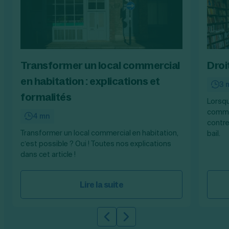
Transformer un local commercial
Droi
en habitation : explications et
3 
formalités
Lorsqu
commer
4 mn
contre
Transformer un local commercial en habitation,
bail.
c’est possible ? Oui ! Toutes nos explications
dans cet article !
Lire la suite
Slide précédente
Slide suivante