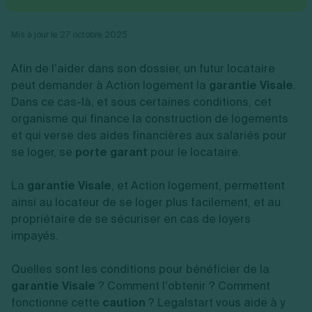
Vente en ligne
Fiches SASU
Micro entreprise
Cession d'actions
Services aux entreprises
Fiches SAS
LMNP
Transmission universelle de patrimoine
Construction/travaux
Mis à jour le 27 octobre 2025
Fiches EURL
Par métier
Augmentation de capital
Restauration
Fiches SARL
Réduction de capital
Commerce
Afin de l’aider dans son dossier, un futur locataire
Fiches SCI
Gérer son entreprise
Conseil/finance
Transport
Fiches auto-entrepreneur
peut demander à Action logement la
garantie Visale
.
Vente en ligne
Autres
Fiches association
Dans ce cas-là, et sous certaines conditions, cet
Services aux entreprises
Gestion comptable
Ressources
Toutes les fiches sur la création
organisme qui finance la construction de logements
Construction/travaux
Approbation des comptes
Autres démarches
Restauration
Dépôt de marque
et qui verse des aides financières aux salariés pour
Simulateur de choix de forme juridique
Commerce
Recherche d'antériorité
se loger, se
porte garant
pour le locataire.
Calcul de charges sociales
Gestion d’entreprise
Transport
Protection des créations
Estimation du coût de création
Fermeture d’entreprise
Autres
Confidentialité de l'adresse du dirigeant
Calcul d'éligibilité à l'ACRE
La
garantie Visale
, et Action logement, permettent
Exercice d’un métier
Par fonctionnalité
Fermer son entreprise
Vérification de la disponibilité du nom d'entreprise
ainsi au locateur de se loger plus facilement, et au
Recouvrement de factures
Générateur de mentions légales
propriétaire de se sécuriser en cas de loyers
Gérer ses salariés
Logiciel de facturation
Radiation auto entrepreneur
Sélection de fiches pratiques
impayés.
Logiciel de comptabilité
Mise en sommeil
Gestion des achats
Dissolution-liquidation
Ouvrir sa société
Quelles sont les conditions pour bénéficier de la
Gestion de la trésorerie
Création d'entreprise
Dépôt de bilan
Création d'entreprise
Bilans et déclarations fiscales
garantie Visale
? Comment l’obtenir ? Comment
Création de micro-entreprise
fonctionne cette
caution
? Legalstart vous aide à y
Par besoin
Devenir auto entrepreneur