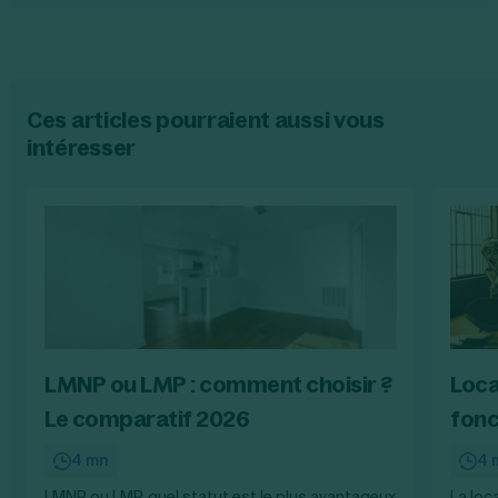
Ces articles pourraient aussi vous
intéresser
LMNP ou LMP : comment choisir ?
Loca
Le comparatif 2026
fon
4 mn
4 
LMNP ou LMP, quel statut est le plus avantageux
La loc