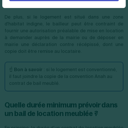
échéant.
De plus, si le logement est situé dans une zone
d'habitat indigne, le bailleur peut être contraint de
fournir une autorisation préalable de mise en location
à demander auprès de la mairie ou de déposer en
mairie une déclaration contre récépissé, dont une
copie doit être remise au locataire.
☝️
Bon à savoir
: si le logement est conventionné,
il faut joindre la copie de la convention Anah au
contrat de bail meublé.
Quelle durée minimum prévoir dans
un bail de location meublée ?
En principe, la durée d’un contrat de location meublée