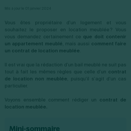
Vente en ligne
Fiches SASU
Micro entreprise
Cession d'actions
Services aux entreprises
Mis à jour le 01 janvier 2024
Fiches SAS
LMNP
Transmission universelle de patrimoine
Construction/travaux
Fiches EURL
Par métier
Augmentation de capital
Restauration
Vous êtes propriétaire d’un logement et vous
Fiches SARL
Réduction de capital
Commerce
Fiches SCI
souhaitez le proposer en location meublée ? Vous
Gérer son entreprise
Conseil/finance
Transport
Fiches auto-entrepreneur
vous demandez certainement ce
que doit contenir
Vente en ligne
Autres
Fiches association
un appartement meublé
Services aux entreprises
, mais aussi
comment faire
Gestion comptable
Ressources
Toutes les fiches sur la création
Construction/travaux
Approbation des comptes
un contrat de location meublée
.
Autres démarches
Restauration
Dépôt de marque
Simulateur de choix de forme juridique
Commerce
Recherche d'antériorité
Calcul de charges sociales
Il est vrai que la rédaction d’un bail meublé ne suit pas
Gestion d’entreprise
Transport
Protection des créations
Estimation du coût de création
tout à fait les mêmes règles que celle d’un
contrat
Fermeture d’entreprise
Autres
Confidentialité de l'adresse du dirigeant
Calcul d'éligibilité à l'ACRE
de location non meublée
, puisqu’il s’agit d’un cas
Exercice d’un métier
Par fonctionnalité
Fermer son entreprise
Vérification de la disponibilité du nom d'entreprise
particulier.
Recouvrement de factures
Générateur de mentions légales
Gérer ses salariés
Logiciel de facturation
Radiation auto entrepreneur
Sélection de fiches pratiques
Voyons ensemble comment rédiger un
contrat de
Logiciel de comptabilité
Mise en sommeil
location meublée.
Gestion des achats
Dissolution-liquidation
Ouvrir sa société
Gestion de la trésorerie
Création d'entreprise
Dépôt de bilan
Création d'entreprise
Bilans et déclarations fiscales
Création de micro-entreprise
mini-sommaire
Par besoin
Devenir auto entrepreneur