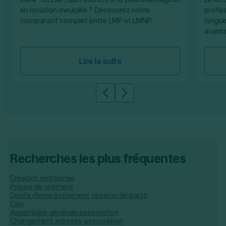
en location meublée ? Découvrez notre
profes
comparatif complet entre LMP et LMNP.
longue
avant
Lire la suite
Slide précédente
Slide suivante
Recherches les plus fréquentes
Creation entreprise
Preuve de virement
Droits d'enregistrement cession de parts
Csp
Assemblée générale association
Changement adresse association