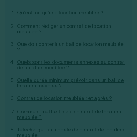
Création d'EURL
Toutes les modifications
Je suis autonome
Création de SASU
Qu’est-ce qu’une location meublée ?
Je souhaite être accompagné
Création de SARL
Création de SAS
Comment rédiger un contrat de location
meublée ?
Création de SCI
Création d'association
Découvrez notre cabinet d'expertise
Que doit contenir un bail de location meublée
Aides à la création d’entreprise
comptable LS Compta
?
Ouverture compte pro
Fermeture d’une entreprise
Quels sont les documents annexes au contrat
de location meublée ?
Quelle durée minimum prévoir dans un bail de
Création d'entreprise
location meublée ?
Contrat de location meublée : et après ?
Comment mettre fin à un contrat de location
meublée ?
Télécharger un modèle de contrat de location
meublée