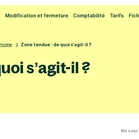
Cliquez ici pour reprendre votre démarche
Fermer la
e
Modification et fermeture
Comptabilité
Tarifs
Fich
imoine
Zone tendue : de quoi s’agit-il ?
oi s’agit-il ?
Mis à jour