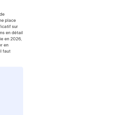
 de
ne place
icatif sur
ons en détail
tie en 2026,
er en
l faut