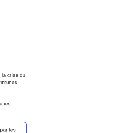
la crise du
communes
munes
par les