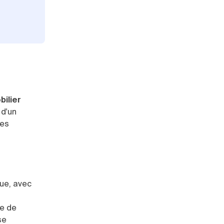
ilier
 d'un
les
ue, avec
de de
se