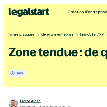
Création d'entrepris
Legalstart
Fiches pratiques
Gérer une entreprise
Immobilier / Patr
Zone tendue : de qu
5 min
Pierre Aïdan
Docteur en droit et diplômé de Harvard.