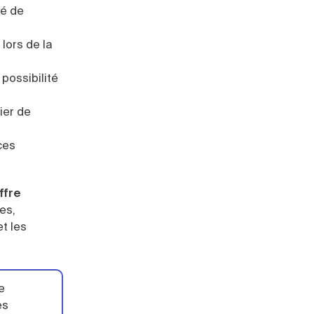
vé de
lors de la
possibilité
ier de
ces
ffre
es,
t les
e
es