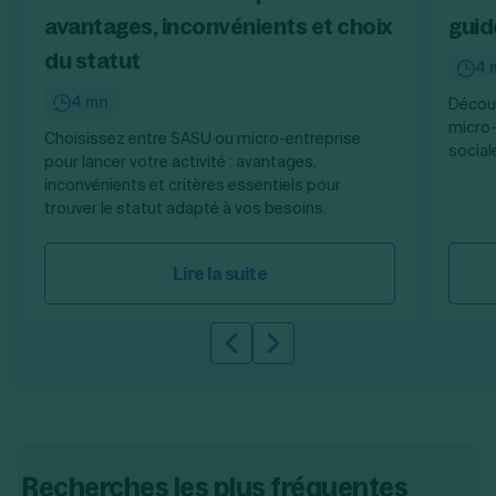
avantages, inconvénients et choix
guid
du statut
4 
4 mn
Découv
micro-
Choisissez entre SASU ou micro-entreprise
sociale
pour lancer votre activité : avantages,
inconvénients et critères essentiels pour
trouver le statut adapté à vos besoins.
Lire la suite
Slide précédente
Slide suivante
Recherches les plus fréquentes