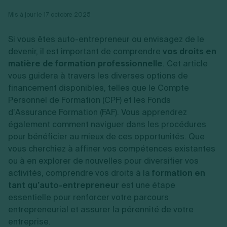
Vente en ligne
Fiches SASU
Micro entreprise
Cession d'actions
Services aux entreprises
Mis à jour le 17 octobre 2025
Fiches SAS
LMNP
Transmission universelle de patrimoine
Construction/travaux
Fiches EURL
Par métier
Augmentation de capital
Restauration
Si vous êtes auto-entrepreneur ou envisagez de le
Fiches SARL
Réduction de capital
Commerce
Fiches SCI
devenir, il est important de comprendre
vos droits en
Gérer son entreprise
Conseil/finance
Transport
Fiches auto-entrepreneur
matière de formation professionnelle
. Cet article
Vente en ligne
Autres
Fiches association
vous guidera à travers les diverses options de
Services aux entreprises
Gestion comptable
Ressources
Toutes les fiches sur la création
Construction/travaux
Approbation des comptes
financement disponibles, telles que le Compte
Autres démarches
Restauration
Dépôt de marque
Personnel de Formation (CPF) et les Fonds
Simulateur de choix de forme juridique
Commerce
Recherche d'antériorité
Calcul de charges sociales
d’Assurance Formation (FAF). Vous apprendrez
Gestion d’entreprise
Transport
Protection des créations
Estimation du coût de création
également comment naviguer dans les procédures
Fermeture d’entreprise
Autres
Confidentialité de l'adresse du dirigeant
Calcul d'éligibilité à l'ACRE
pour bénéficier au mieux de ces opportunités. Que
Exercice d’un métier
Par fonctionnalité
Fermer son entreprise
Vérification de la disponibilité du nom d'entreprise
vous cherchiez à affiner vos compétences existantes
Recouvrement de factures
Générateur de mentions légales
Gérer ses salariés
ou à en explorer de nouvelles pour diversifier vos
Logiciel de facturation
Radiation auto entrepreneur
Sélection de fiches pratiques
activités, comprendre vos droits à la
formation en
Logiciel de comptabilité
Mise en sommeil
tant qu’auto-entrepreneur
Gestion des achats
est une étape
Dissolution-liquidation
Ouvrir sa société
Gestion de la trésorerie
Création d'entreprise
Dépôt de bilan
essentielle pour renforcer votre parcours
Création d'entreprise
Bilans et déclarations fiscales
entrepreneurial et assurer la pérennité de votre
Création de micro-entreprise
entreprise.
Par besoin
Devenir auto entrepreneur