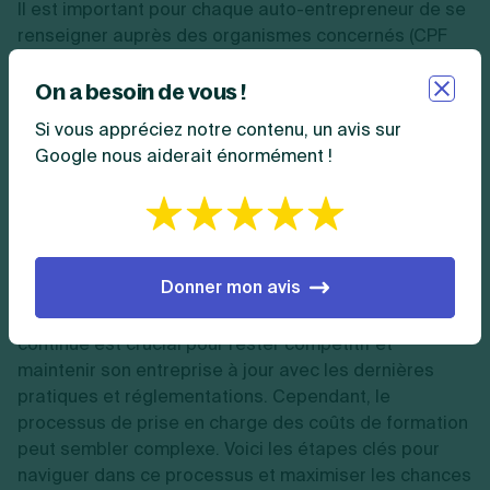
Il est important pour chaque auto-entrepreneur de se
renseigner auprès des organismes concernés (CPF
via le site MonCompteFormation, FAF correspondant à
leur secteur, institutions locales) pour connaître les
On a besoin de vous !
montants précis disponibles pour leur formation et les
Si vous appréciez notre contenu, un avis sur
conditions d'éligibilité spécifiques.
Google nous aiderait énormément !
Quelles sont les démarches pour la
prise en charge d’une formation en
tant qu’auto-entrepreneur ?
Donner mon avis
Pour un auto-entrepreneur, investir dans sa formation
continue est crucial pour rester compétitif et
maintenir son entreprise à jour avec les dernières
pratiques et réglementations. Cependant, le
processus de prise en charge des coûts de formation
peut sembler complexe. Voici les étapes clés pour
naviguer dans ce processus et maximiser les chances