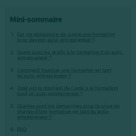
Création d'EURL
Toutes les modifications
Je suis autonome
Création de SASU
Je souhaite être accompagné
mini-sommaire
Création de SARL
Création de SAS
Création de SCI
Est-ce obligatoire de suivre une formation
Création d'association
Découvrez notre cabinet d'expertise
pour devenir auto-entrepreneur ?
Aides à la création d’entreprise
comptable LS Compta
Ouverture compte pro
Quels sont les droits à la formation d’un auto-
Fermeture d’une entreprise
entrepreneur ?
Comment financer une formation en tant
qu'auto-entrepreneur ?
Création d'entreprise
Quel est le montant de l’aide à la formation
pour un auto-entrepreneur ?
Quelles sont les démarches pour la prise en
charge d’une formation en tant qu’auto-
entrepreneur ?
FAQ