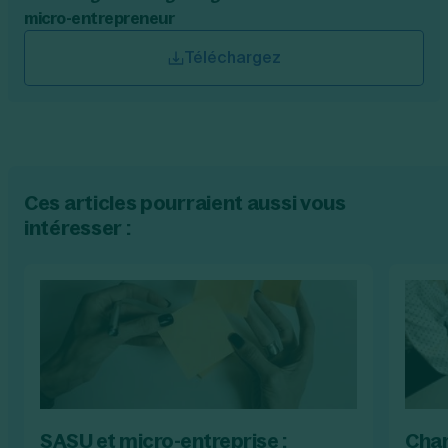
micro-entrepreneur
Téléchargez
Ces articles pourraient aussi vous
intéresser :
SASU et micro-entreprise :
Char