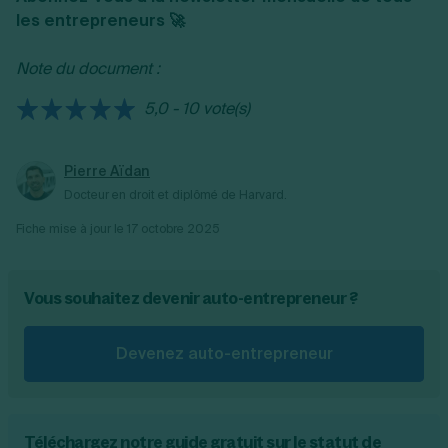
les entrepreneurs 🚀
journée.
qualifications professionnelles ou des
en pourcentage du chiffre d'affaires et est
autorisations spécifiques, qui peuvent
incluse dans les charges sociales gérées par
Note du document :
engendrer des coûts supplémentaires.
l'URSSAF. Le taux varie selon la nature de
l'activité exercée, permettant ainsi au micro-
5,0 - 10 vote(s)
entrepreneur d'accéder à des droits de
formation continue qui peuvent être utilisés
pour financer divers programmes de
Pierre Aïdan
formation.
Docteur en droit et diplômé de Harvard.
Fiche mise à jour le
17 octobre 2025
Vous souhaitez devenir auto-entrepreneur ?
Devenez auto-entrepreneur
Téléchargez notre guide gratuit sur le statut de