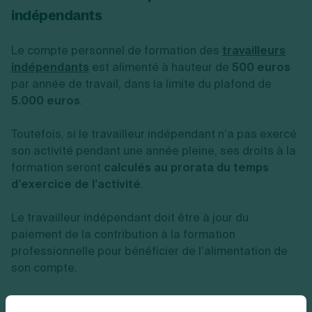
indépendants
Le compte personnel de formation des
travailleurs
indépendants
est alimenté à hauteur de
500 euros
par année de travail, dans la limite du plafond de
5.000 euros
.
Toutefois, si le travailleur indépendant n’a pas exercé
son activité pendant une année pleine, ses droits à la
formation seront
calculés au prorata du temps
d’exercice de l’activité
.
Le travailleur indépendant doit être à jour du
paiement de la contribution à la formation
professionnelle pour bénéficier de l’alimentation de
son compte.
Financement du CPF pour les personnes en