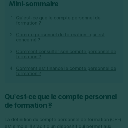
mini-sommaire
Création d'EURL
Toutes les modifications
Je suis autonome
Création de SASU
Je souhaite être accompagné
Création de SARL
Qu’est-ce que le compte personnel de
formation ?
Création de SAS
Création de SCI
Compte personnel de formation : qui est
Création d'association
Découvrez notre cabinet d'expertise
concerné ?
Aides à la création d’entreprise
comptable LS Compta
Ouverture compte pro
Comment consulter son compte personnel de
Fermeture d’une entreprise
formation ?
Comment est financé le compte personnel de
formation ?
Création d'entreprise
Qu’est-ce que le compte personnel
de formation ?
La définition du compte personnel de formation (CPF)
est simple. Il s’agit d’un dispositif qui permet aux