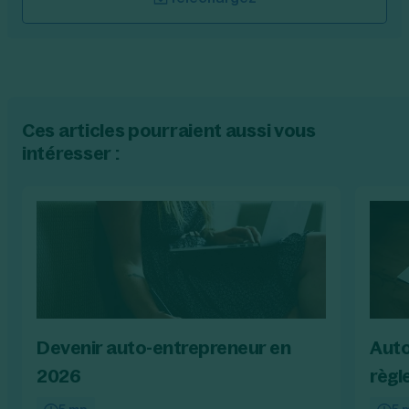
Ces articles pourraient aussi vous
intéresser :
Devenir auto-entrepreneur en
Auto
2026
règl