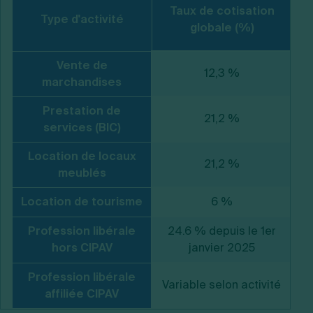
Taux de cotisation
R
Type d'activité
globale (%)
Vente de
12,3 %
marchandises
Prestation de
21,2 %
services (BIC)
Location de locaux
21,2 %
meublés
Location de tourisme
6 %
Profession libérale
24.6 % depuis le 1er
hors CIPAV
janvier 2025
Profession libérale
Variable selon activité
V
affiliée CIPAV