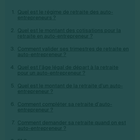
Création d'EURL
Toutes les modifications
Je suis autonome
Quel est le régime de retraite des auto-
Création de SASU
entrepreneurs ?
Je souhaite être accompagné
Création de SARL
Création de SAS
Quel est le montant des cotisations pour la
Création de SCI
retraite en auto-entrepreneur ?
Création d'association
Découvrez notre cabinet d'expertise
Aides à la création d’entreprise
comptable LS Compta
Comment valider ses trimestres de retraite en
Ouverture compte pro
auto-entrepreneur ?
Fermeture d’une entreprise
Quel est l’âge légal de départ à la retraite
pour un auto-entrepreneur ?
Création d'entreprise
Quel est le montant de la retraite d’un auto-
entrepreneur ?
Comment compléter sa retraite d’auto-
entrepreneur ?
Comment demander sa retraite quand on est
auto-entrepreneur ?