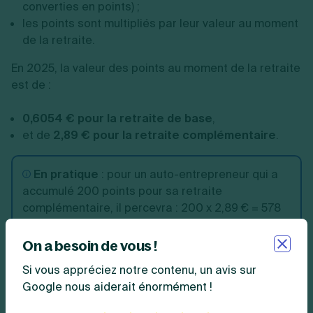
converties en points) ;
les points sont multipliés par leur valeur au moment
de la retraite.
En 2025, la valeur des points au moment de la retraite
est de :
0,6054 € pour la retraite de base
,
et de
2,89 € pour la retraite complémentaire
.
En pratique
:
pour un auto-entrepreneur qui a
accumulé 200 points pour sa retraite
complémentaire, il percevra : 200 x 2,89 € = 578
€ par an.
On a besoin de vous !
Si vous appréciez notre contenu, un avis sur
Bon à savoir
: la valeur du service du point est
Google nous aiderait énormément !
revalorisée chaque année au 1er octobre.