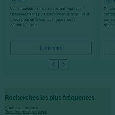
5 mn
5 
Vous souhaitez devenir auto-entrepreneur ?
Découv
Découvrez sans plus attendre tout ce qu'il faut
entrep
savoir pour se lancer : avantages, coût,
contra
démarches, etc.
règles
Lire la suite
Slide précédente
Slide suivante
Recherches les plus fréquentes
Creation entreprise
Transfert de siège social