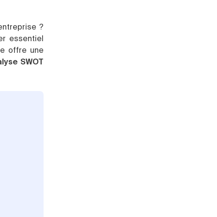
entreprise ?
er essentiel
ue offre une
alyse SWOT