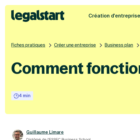
Création d'entrepris
Legalstart
Fiches pratiques
Créer une entreprise
Business plan
Comment fonctio
4 min
Guillaume Limare
Diplômé de l'ESSEC Business School.