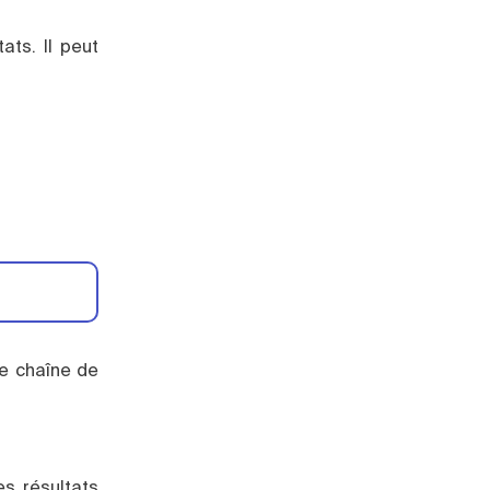
ats. Il peut
ne chaîne de
es résultats