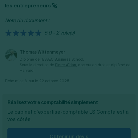
5 millions d’euros de total bilan ;
les entrepreneurs 🚀
10 millions d’euros de chiffre d’affaires
HT ;
Note du document :
50 salariés.
5,0 - 2 vote(s)
Thomas Wittenmeyer
Diplômé de l'ESSEC Business School.
Sous la direction de
Pierre Aïdan
, docteur en droit et diplômé de
Harvard.
Fiche mise à jour le
22 octobre 2025
Réalisez votre comptabilité simplement
Le cabinet d’expertise-comptable LS Compta est à
vos côtés.
Obtenir un devis