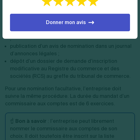
nommer le CAC et son suppléant
:
nomination du commissaire aux comptes au cours
Donner mon avis
d’une assemblée générale ;
rédaction d’un procès-verbal de nomination du CAC
;
publication d’un avis de nomination dans un journal
d’annonces légales ;
dépôt d’un dossier de demande d’inscription
modificative au Registre du commerce et des
sociétés (RCS) au greffe du tribunal de commerce.
Pour une nomination facultative, l’entreprise doit
suivre la même procédure. La durée du mandat d’un
commissaire aux comptes est de 6 exercices.
☝️
Bon à savoir
: l’entreprise peut librement
nommer le commissaire aux comptes de son
choix. Il doit toutefois être inscrit sur la liste