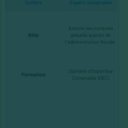
Critère
Expert-comptable
C
an
Atteste les comptes
Rôle
annuels auprès de
l’administration fiscale.
L
2 
Diplôme d’Expertise
d
Formation
Comptable (DEC)
co
O
d