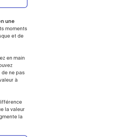
 en une
nts moments
isque et de
avez en main
pouvez
i, de ne pas
valeur à
différence
e la valeur
gmente la