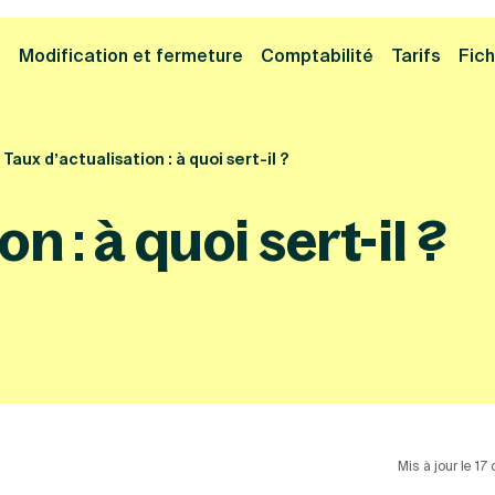
Cliquez ici pour reprendre votre démarche
Fermer la
e
Modification et fermeture
Comptabilité
Tarifs
Fich
Taux d’actualisation : à quoi sert-il ?
n : à quoi sert-il ?
Mis à jour le 