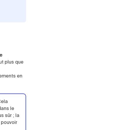
de
ut plus que
sements en
Cela
dans le
s sûr ; la
e pouvoir