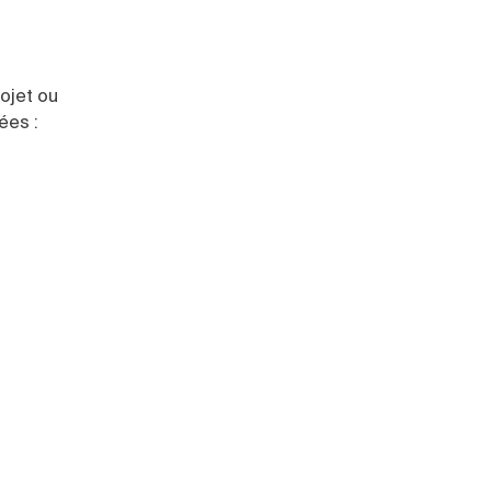
rojet ou
ées :