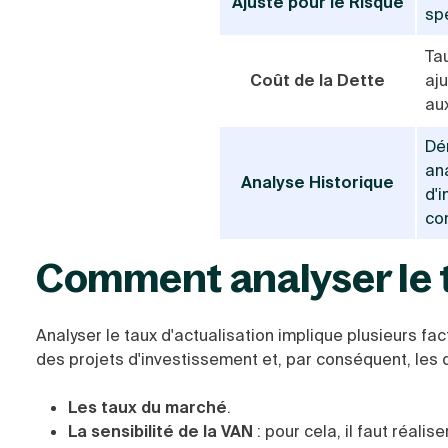
Ajusté pour le Risque
spé
Tau
Coût de la Dette
aju
au
Dér
an
Analyse Historique
d'i
con
Comment analyser le t
Analyser le taux d'actualisation implique plusieurs fac
des projets d'investissement et, par conséquent, les d
Les taux du marché
.
La sensibilité de la VAN
: p
our cela, il faut réali