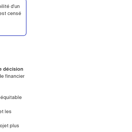
ilité d'un
 est censé
e décision
de financier
 équitable
et les
ojet plus