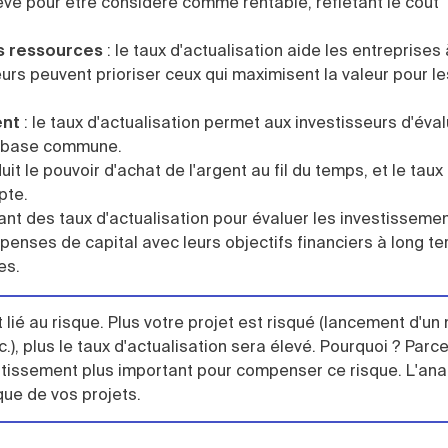
levé pour être considéré comme rentable, reflétant le coût
es ressources
:
le taux d'actualisation aide les entreprises 
eurs peuvent prioriser ceux qui maximisent la valeur pour le
ent
: l
e taux d'actualisation permet aux investisseurs d'éva
ne base commune.
duit le pouvoir d'achat de l'argent au fil du temps, et le taux
pte.
sant des taux d'actualisation pour évaluer les investissemen
penses de capital avec leurs objectifs financiers à long te
es.
t lié au risque. Plus votre projet est risqué (lancement d'u
), plus le taux d'actualisation sera élevé. Pourquoi ? Parce
stissement plus important pour compenser ce risque. L'ana
que de vos projets.