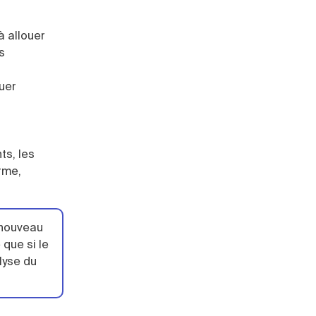
à allouer
s
luer
ts, les
rme,
n nouveau
 que si le
lyse du