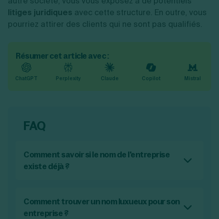
autre société, vous vous exposez à de potentiels
litiges juridiques
avec cette structure. En outre, vous
pourriez attirer des clients qui ne sont pas qualifiés.
Résumer cet article avec :
ChatGPT
Perplexity
Claude
Copilot
Mistral
FAQ
Comment savoir si le nom de l'entreprise
existe déjà ?
Pour vous assurer que le nom que vous venez
de choisir n’est pas déjà pris, vous pouvez
mener des recherches en ligne. Rendez-vous
Comment trouver un nom luxueux pour son
alors sur le site de l’INPI, de l’INSEE ou encore
entreprise ?