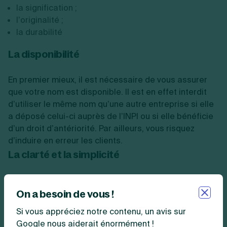
la signification ;
l’originalité ;
la durabilité
La disponibilité
En premier mieux, il est nécessaire de vous assurer
que votre nom est disponible. Il est en effet interdit
d’utiliser le même nom qu’une autre entreprise si elle
a déposé celui-ci auprès de l’INPI ou si elle bénéficie
d’un droit d’antériorité. Par ailleurs, vous risquez
d’induire en erreur les clients.
La clarté et la simplicité
Le nom de votre entreprise doit être facilement
compris
et assimilé. S’il est trop compliqué, les
On a besoin de vous !
clients auront du mal à le retenir et, par extension, à
Si vous appréciez notre contenu, un avis sur
se souvenir de votre société. Assurez-vous aussi que
Google nous aiderait énormément !