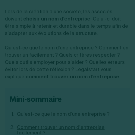
Vente en ligne
Fiches SASU
Micro entreprise
Cession d'actions
Services aux entreprises
Fiches SAS
Lors de la création d’une société, les associés
LMNP
Transmission universelle de patrimoine
Construction/travaux
Fiches EURL
Par métier
Augmentation de capital
doivent
choisir un nom d’entreprise
. Celui-ci doit
Restauration
Fiches SARL
Réduction de capital
être simple à retenir et durable dans le temps afin de
Commerce
Fiches SCI
Gérer son entreprise
Conseil/finance
Transport
s’adapter aux évolutions de la structure.
Fiches auto-entrepreneur
Vente en ligne
Autres
Fiches association
Services aux entreprises
Gestion comptable
Ressources
Qu’est-ce que le nom d’une entreprise ? Comment en
Toutes les fiches sur la création
Construction/travaux
Approbation des comptes
trouver un facilement ? Quels critères respecter ?
Autres démarches
Restauration
Dépôt de marque
Simulateur de choix de forme juridique
Quels outils employer pour s’aider ? Quelles erreurs
Commerce
Recherche d'antériorité
Calcul de charges sociales
éviter lors de cette réflexion ? Legalstart vous
Gestion d’entreprise
Transport
Protection des créations
Estimation du coût de création
Fermeture d’entreprise
explique
Autres
comment trouver un nom d’entreprise
.
Confidentialité de l'adresse du dirigeant
Calcul d'éligibilité à l'ACRE
Exercice d’un métier
Par fonctionnalité
Fermer son entreprise
Vérification de la disponibilité du nom d'entreprise
Recouvrement de factures
Générateur de mentions légales
Gérer ses salariés
Logiciel de facturation
Radiation auto entrepreneur
mini-sommaire
Sélection de fiches pratiques
Logiciel de comptabilité
Mise en sommeil
Gestion des achats
Dissolution-liquidation
Qu’est-ce que le nom d’une entreprise ?
Ouvrir sa société
Gestion de la trésorerie
Création d'entreprise
Dépôt de bilan
Création d'entreprise
Bilans et déclarations fiscales
Comment trouver un nom d’entreprise
Création de micro-entreprise
facilement ?
Par besoin
Devenir auto entrepreneur