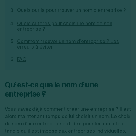
Création d'EURL
Toutes les modifications
Quels outils pour trouver un nom d’entreprise ?
Je suis autonome
Création de SASU
Je souhaite être accompagné
Création de SARL
Quels critères pour choisir le nom de son
Création de SAS
entreprise ?
Création de SCI
Création d'association
Découvrez notre cabinet d'expertise
Comment trouver un nom d’entreprise ? Les
Aides à la création d’entreprise
comptable LS Compta
erreurs à éviter
Ouverture compte pro
Fermeture d’une entreprise
FAQ
Création d'entreprise
Qu’est-ce que le nom d’une
entreprise ?
Vous savez déjà
comment créer une entreprise
? Il est
alors maintenant temps de lui choisir un nom. Le choix
du nom d’une entreprise est libre pour les sociétés,
tandis qu’il est imposé aux entreprises individuelles.