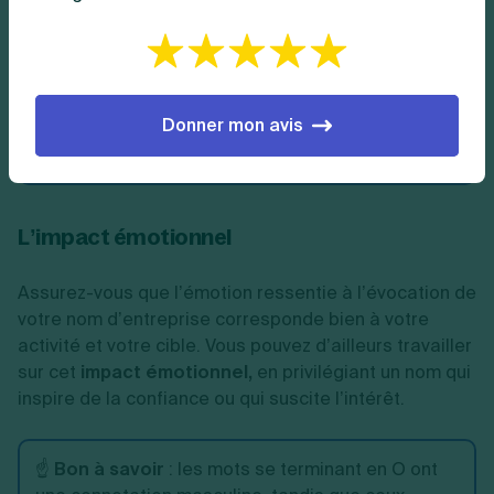
votre nom est aisément lisible et prononçable.
📝 À noter
: votre nom ne doit pas non plus induire
en erreur en évoquant un statut ou une activité
Donner mon avis
réglementée qui n’est pas en rapport avec la
vôtre.
L’impact émotionnel
Assurez-vous que l’émotion ressentie à l’évocation de
votre nom d’entreprise corresponde bien à votre
activité et votre cible. Vous pouvez d’ailleurs travailler
sur cet
impact émotionnel,
en privilégiant un nom qui
inspire de la confiance ou qui suscite l’intérêt.
☝️
Bon à savoir
: les mots se terminant en O ont