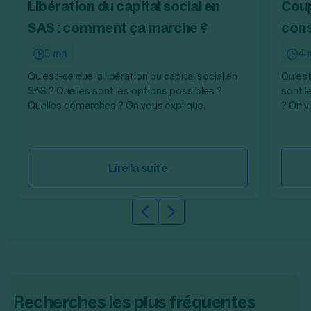
Libération du capital social en
Coup
SAS : comment ça marche ?
cons
3 mn
4 
Qu’est-ce que la libération du capital social en
Qu’est
SAS ? Quelles sont les options possibles ?
sont l
Quelles démarches ? On vous explique.
? On v
Lire la suite
Slide précédente
Slide suivante
Recherches les plus fréquentes