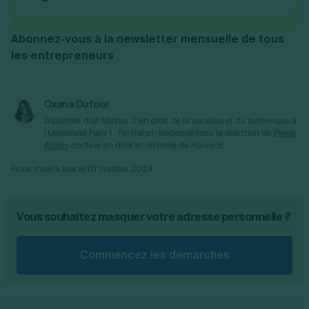
elle est 100 % gratuite lors de la création de
autorisés à y accéder.
Pour
masquer l’adresse du dirigeant
, tout se
votre entreprise.
fait en ligne. Après votre demande,
Abonnez-vous à la newsletter mensuelle de tous
l’administration compétente procède ensuite à
les entrepreneurs
l’occultation de votre adresse dans les
documents publics, et la nouvelle version qui
masque l’adresse personnelle du dirigeant
Oxana Dufour
remplace l’ancienne.
Diplômée d'un Master 2 en droit de la création et du numérique à
l'Université Paris I : Panthéon-Sorbonne
Sous la direction de
Pierre
Aïdan
, docteur en droit et diplômé de Harvard.
Fiche mise à jour le
01 octobre 2024
Vous souhaitez masquer votre adresse personnelle ?
Commencez les démarches