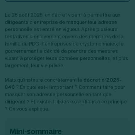
Création d'EURL
Toutes les modifications
Je suis autonome
Création de SASU
Le 25 août 2025, un décret visant à permettre aux
Je souhaite être accompagné
Création de SARL
dirigeants d’entreprise de masquer leur adresse
Création de SAS
personnelle est entré en vigueur. Après plusieurs
Création de SCI
tentatives d’enlèvement envers des membres de la
Création d'association
Découvrez notre cabinet d'expertise
famille de PDG d’entreprises de cryptomonnaies, le
Aides à la création d’entreprise
comptable LS Compta
Ouverture compte pro
gouvernement a décidé de prendre des mesures
Fermeture d’une entreprise
visant à protéger leurs données personnelles, et plus
largement, leur vie privée.
Mais qu’instaure concrètement le
décret n°2025-
Création d'entreprise
840
? En quoi est-il important ? Comment faire pour
masquer son adresse personnelle en tant que
dirigeant ? Et existe-t-il des exceptions à ce principe
? On vous explique.
mini-sommaire