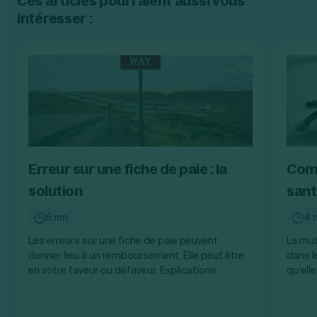
Ces articles pourraient aussi vous
intéresser :
Erreur sur une fiche de paie : la
Comm
solution
sant
6 mn
4 
Les erreurs sur une fiche de paie peuvent
La mut
donner lieu à un remboursement. Elle peut être
dans l
en votre faveur ou défaveur. Explications.
qu’ell