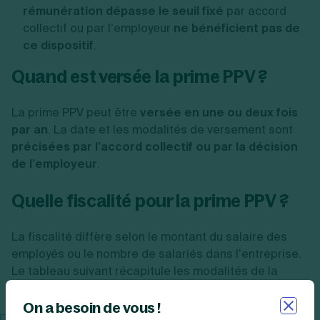
rémunération dépasse le seuil fixé
par accord
collectif ou par l’employeur
ne bénéficient pas de
ce dispositif
.
Quand est versée la prime PPV ?
La prime PPV peut être
versée en une ou deux fois
par an
. La date et les modalités de versement sont
précisées par l’accord collectif ou par la décision
de l’employeur
.
Quelle fiscalité pour la prime PPV ?
La fiscalité diffère selon le montant du salaire des
employés ou le nombre de salariés dans l’entreprise.
Le tableau suivant récapitule les modalités de la
prime PPV en matière de fiscalité :
On a besoin de vous !