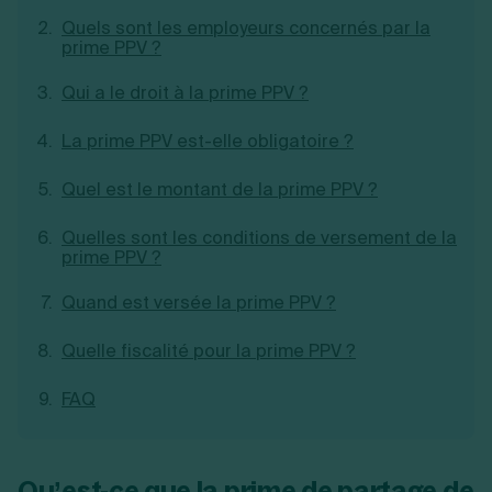
Création d'EURL
Toutes les modifications
Quels sont les employeurs concernés par la
Je suis autonome
Création de SASU
prime PPV ?
Je souhaite être accompagné
Création de SARL
Création de SAS
Qui a le droit à la prime PPV ?
Création de SCI
Création d'association
La prime PPV est-elle obligatoire ?
Découvrez notre cabinet d'expertise
Aides à la création d’entreprise
comptable LS Compta
Ouverture compte pro
Quel est le montant de la prime PPV ?
Fermeture d’une entreprise
Quelles sont les conditions de versement de la
prime PPV ?
Création d'entreprise
Quand est versée la prime PPV ?
Quelle fiscalité pour la prime PPV ?
FAQ
Qu’est-ce que la prime de partage de