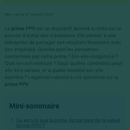
Vente en ligne
Fiches SASU
Micro entreprise
Cession d'actions
Services aux entreprises
Fiches SAS
LMNP
Transmission universelle de patrimoine
Construction/travaux
Mis à jour le 27 octobre 2025
Fiches EURL
Par métier
Augmentation de capital
Restauration
Fiches SARL
Réduction de capital
Commerce
La
prime PPV
est un dispositif destiné à renforcer le
Fiches SCI
Gérer son entreprise
Conseil/finance
Transport
Fiches auto-entrepreneur
pouvoir d’achat des travailleurs. Elle permet à une
Vente en ligne
Autres
Fiches association
entreprise de partager ses résultats financiers avec
Services aux entreprises
Gestion comptable
Ressources
Toutes les fiches sur la création
ses employés. Quelles sont les personnes
Construction/travaux
Approbation des comptes
Autres démarches
Restauration
Dépôt de marque
concernées par cette prime ? Est-elle obligatoire ?
Simulateur de choix de forme juridique
Commerce
Recherche d'antériorité
Quel est son montant ? Sous quelles conditions peut-
Calcul de charges sociales
Gestion d’entreprise
Transport
Protection des créations
Estimation du coût de création
elle être versée, et à quelle fiscalité est-elle
Fermeture d’entreprise
Autres
Confidentialité de l'adresse du dirigeant
Calcul d'éligibilité à l'ACRE
soumise ? Legalstart répond à vos questions sur la
Exercice d’un métier
Par fonctionnalité
Fermer son entreprise
Vérification de la disponibilité du nom d'entreprise
prime PPV
.
Recouvrement de factures
Générateur de mentions légales
Gérer ses salariés
Logiciel de facturation
Radiation auto entrepreneur
Sélection de fiches pratiques
Logiciel de comptabilité
Mise en sommeil
mini-sommaire
Gestion des achats
Dissolution-liquidation
Ouvrir sa société
Gestion de la trésorerie
Création d'entreprise
Dépôt de bilan
Création d'entreprise
Bilans et déclarations fiscales
Qu’est-ce que la prime de partage de la valeur
Création de micro-entreprise
(prime PPV) ?
Par besoin
Devenir auto entrepreneur