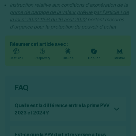
instruction relative aux conditions d’exonération de la
prime de partage de la valeur prévue par l’article 1 de
la loi n° 2022-1158 du 16 août 2022
portant mesures
d’urgence pour la protection du pouvoir d’achat
Résumer cet article avec :
ChatGPT
Perplexity
Claude
Copilot
Mistral
FAQ
Quelle est la différence entre la prime PVV
2023 et 2024 ?
En 2024, la prime peut être versée en une ou
deux fois (et non plus une fois par trimestre
au maximum), elle peut être placée
Est-ce que la PPV doit être versée à tous