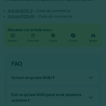
Article R210-3
- Code de commerce
Article R123-66
- Code de commerce
Résumer cet article avec :
ChatGPT
Perplexity
Claude
Copilot
Mistral
FAQ
Qu’est-ce qu’une SASU ?
Une SASU (société par actions simplifiée
unipersonnelle) est une forme de société
Est-ce qu’une SASU peut avoir plusieurs
commerciale comprenant un seul associé qui
activités ?
peut être une personne physique ou morale.