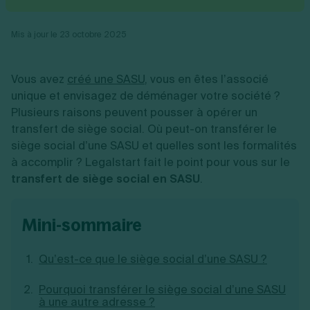
Vente en ligne
Fiches SASU
Micro entreprise
Cession d'actions
Services aux entreprises
Fiches SAS
LMNP
Transmission universelle de patrimoine
Construction/travaux
Mis à jour le 23 octobre 2025
Fiches EURL
Par métier
Augmentation de capital
Restauration
Fiches SARL
Réduction de capital
Commerce
Fiches SCI
Gérer son entreprise
Conseil/finance
Transport
Vous avez
créé une SASU
, vous en êtes l’associé
Fiches auto-entrepreneur
Vente en ligne
Autres
unique et envisagez de déménager votre société ?
Fiches association
Services aux entreprises
Gestion comptable
Ressources
Plusieurs raisons peuvent pousser à opérer un
Toutes les fiches sur la création
Construction/travaux
Approbation des comptes
Autres démarches
transfert de siège social. Où peut-on transférer le
Restauration
Dépôt de marque
Simulateur de choix de forme juridique
siège social d’une SASU et quelles sont les formalités
Commerce
Recherche d'antériorité
Calcul de charges sociales
Gestion d’entreprise
Transport
à accomplir ? Legalstart fait le point pour vous sur le
Protection des créations
Estimation du coût de création
Fermeture d’entreprise
Autres
Confidentialité de l'adresse du dirigeant
transfert de siège social en SASU
.
Calcul d'éligibilité à l'ACRE
Exercice d’un métier
Par fonctionnalité
Fermer son entreprise
Vérification de la disponibilité du nom d'entreprise
Recouvrement de factures
Générateur de mentions légales
Gérer ses salariés
mini-sommaire
Logiciel de facturation
Radiation auto entrepreneur
Sélection de fiches pratiques
Logiciel de comptabilité
Mise en sommeil
Gestion des achats
Dissolution-liquidation
Qu’est-ce que le siège social d’une SASU ?
Ouvrir sa société
Gestion de la trésorerie
Création d'entreprise
Dépôt de bilan
Création d'entreprise
Bilans et déclarations fiscales
Pourquoi transférer le siège social d’une SASU
Création de micro-entreprise
à une autre adresse ?
Par besoin
Devenir auto entrepreneur