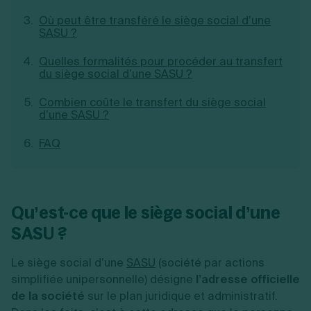
Création d'EURL
Toutes les modifications
Où peut être transféré le siège social d’une
Je suis autonome
Création de SASU
SASU ?
Je souhaite être accompagné
Création de SARL
Création de SAS
Quelles formalités pour procéder au transfert
Création de SCI
du siège social d’une SASU ?
Création d'association
Découvrez notre cabinet d'expertise
Aides à la création d’entreprise
Combien coûte le transfert du siège social
comptable LS Compta
d’une SASU ?
Ouverture compte pro
Fermeture d’une entreprise
FAQ
Création d'entreprise
Qu’est-ce que le siège social d’une
SASU ?
Le siège social d’une
SASU
(société par actions
simplifiée unipersonnelle) désigne
l’adresse officielle
de la société
sur le plan juridique et administratif.