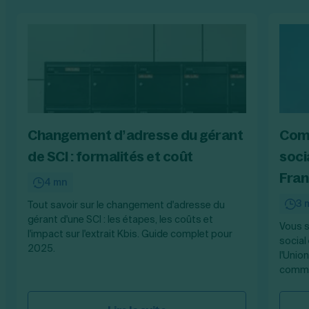
Changement d’adresse du gérant
Comm
de SCI : formalités et coût
soci
Fran
4 mn
3 
Tout savoir sur le changement d'adresse du
gérant d'une SCI : les étapes, les coûts et
Vous s
l'impact sur l'extrait Kbis. Guide complet pour
social
2025.
l'Unio
comme