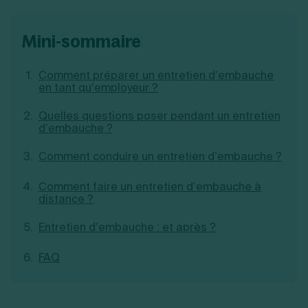
Création d'EURL
Toutes les modifications
Je suis autonome
Création de SASU
mini-sommaire
Je souhaite être accompagné
Création de SARL
Création de SAS
Création de SCI
Comment préparer un entretien d’embauche
Création d'association
en tant qu’employeur ?
Découvrez notre cabinet d'expertise
Aides à la création d’entreprise
comptable LS Compta
Ouverture compte pro
Quelles questions poser pendant un entretien
d’embauche ?
Fermeture d’une entreprise
Comment conduire un entretien d’embauche ?
Création d'entreprise
Comment faire un entretien d’embauche à
distance ?
Entretien d’embauche : et après ?
FAQ