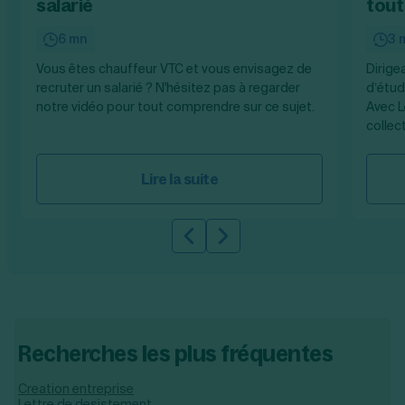
salarié
tout
6 mn
3 
Vous êtes chauffeur VTC et vous envisagez de
Dirige
recruter un salarié ? N'hésitez pas à regarder
d’étud
notre vidéo pour tout comprendre sur ce sujet.
Avec L
collec
Lire la suite
Slide précédente
Slide suivante
Recherches les plus fréquentes
Creation entreprise
Lettre de desistement