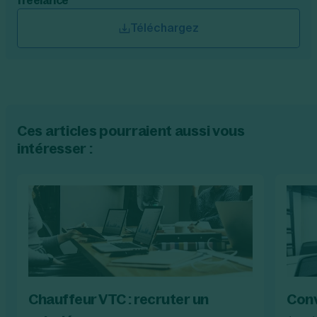
freelance
Téléchargez
Ces articles pourraient aussi vous
intéresser :
Chauffeur VTC : recruter un
Conv