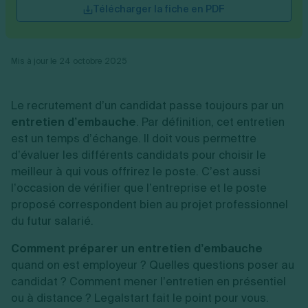
Vente en ligne
Télécharger la fiche en PDF
Fiches SASU
Micro entreprise
Cession d'actions
Services aux entreprises
Fiches SAS
LMNP
Transmission universelle de patrimoine
Construction/travaux
Fiches EURL
Par métier
Augmentation de capital
Restauration
Fiches SARL
Réduction de capital
Commerce
Mis à jour le 24 octobre 2025
Fiches SCI
Gérer son entreprise
Conseil/finance
Transport
Fiches auto-entrepreneur
Vente en ligne
Autres
Fiches association
Services aux entreprises
Gestion comptable
Ressources
Le recrutement d’un candidat passe toujours par un
Toutes les fiches sur la création
Construction/travaux
Approbation des comptes
entretien d’embauche
. Par définition, cet entretien
Autres démarches
Restauration
Dépôt de marque
Simulateur de choix de forme juridique
est un temps d’échange. Il doit vous permettre
Commerce
Recherche d'antériorité
Calcul de charges sociales
d’évaluer les différents candidats pour choisir le
Gestion d’entreprise
Transport
Protection des créations
Estimation du coût de création
meilleur à qui vous offrirez le poste. C’est aussi
Fermeture d’entreprise
Autres
Confidentialité de l'adresse du dirigeant
Calcul d'éligibilité à l'ACRE
l’occasion de vérifier que l’entreprise et le poste
Exercice d’un métier
Par fonctionnalité
Fermer son entreprise
Vérification de la disponibilité du nom d'entreprise
Recouvrement de factures
proposé correspondent bien au projet professionnel
Générateur de mentions légales
Gérer ses salariés
du futur salarié.
Logiciel de facturation
Radiation auto entrepreneur
Sélection de fiches pratiques
Logiciel de comptabilité
Mise en sommeil
Comment préparer un entretien d’embauche
Gestion des achats
Dissolution-liquidation
Ouvrir sa société
quand on est employeur ? Quelles questions poser au
Gestion de la trésorerie
Création d'entreprise
Dépôt de bilan
Création d'entreprise
Bilans et déclarations fiscales
candidat ? Comment mener l’entretien en présentiel
Création de micro-entreprise
ou à distance ? Legalstart fait le point pour vous.
Par besoin
Devenir auto entrepreneur