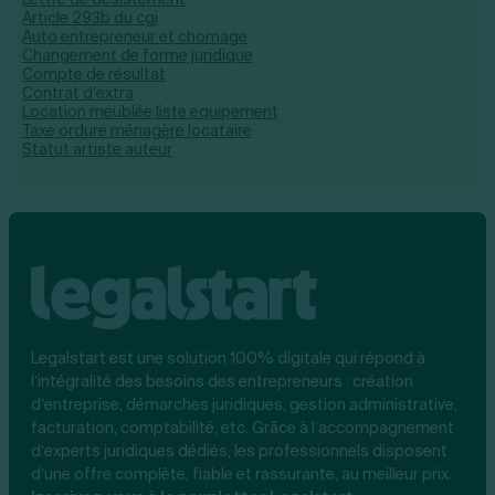
Article 293b du cgi
Auto entrepreneur et chomage
Changement de forme juridique
Compte de résultat
Contrat d’extra
Location meublée liste equipement
Taxe ordure ménagère locataire
Statut artiste auteur
Legalstart est une solution 100% digitale qui répond à
l’intégralité des besoins des entrepreneurs : création
d’entreprise, démarches juridiques, gestion administrative,
facturation, comptabilité, etc. Grâce à l’accompagnement
d’experts juridiques dédiés, les professionnels disposent
d’une offre complète, fiable et rassurante, au meilleur prix.