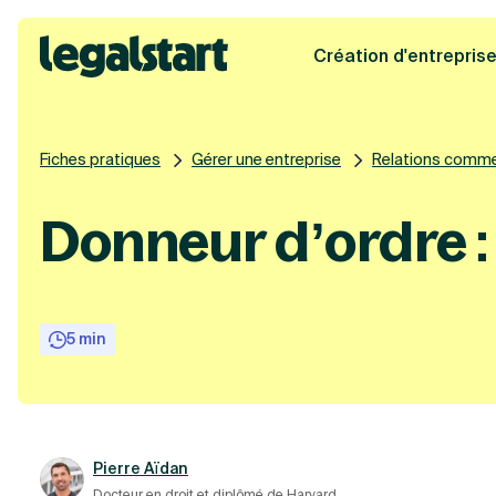
Création d'entrepris
Legalstart
Fiches pratiques
Gérer une entreprise
Relations comme
Donneur d’ordre : 
5 min
Pierre Aïdan
Docteur en droit et diplômé de Harvard.