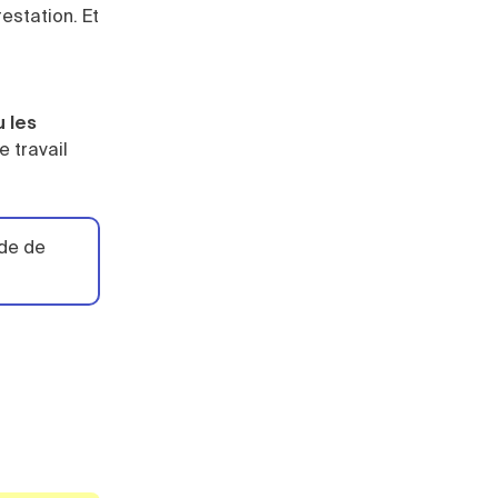
restation. Et
u les
e travail
nde de