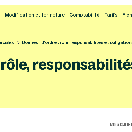
Cliquez ici pour reprendre votre démarche
Fermer la
e
Modification et fermeture
Comptabilité
Tarifs
Fich
rciales
Donneur d’ordre : rôle, responsabilités et obligation
rôle, responsabilité
Mis à jour le