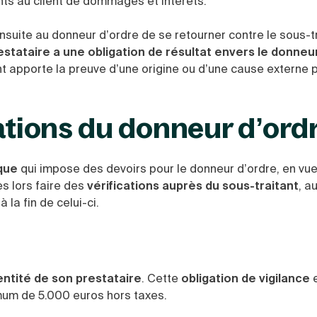
 au client de dommages et intérêts.
nsuite au donneur d’ordre de se retourner contre le sous-t
estataire a une obligation de résultat envers le donneu
ant apporte la preuve d’une origine ou d’une cause externe p
ations du donneur d’ord
ique
qui impose des devoirs pour le donneur d’ordre, en vu
ès lors faire des
vérifications auprès du sous-traitant
, a
à la fin de celui-ci.
dentité de son prestataire
. Cette
obligation de vigilance
mum de 5.000 euros hors taxes.