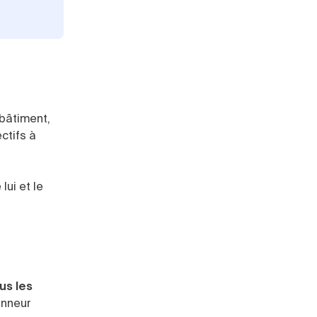
 bâtiment,
ectifs à
 lui et le
us les
onneur