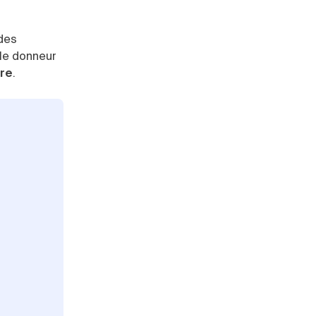
 des
 le donneur
dre
.