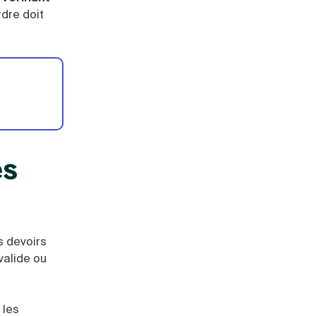
rdre doit
es
s devoirs
valide ou
 les