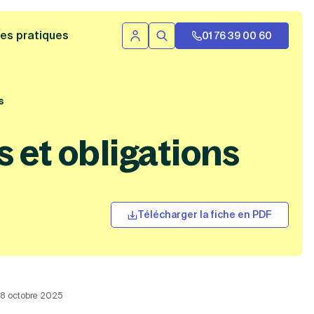
 bannière
es pratiques
01 76 39 00 60
Se connecter
Rechercher
s
s et obligations
Télécharger la fiche en PDF
 18 octobre 2025