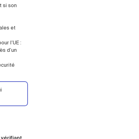
t si son
ales et
ur l’UE :
rès d’un
écurité
i
 vérifiant