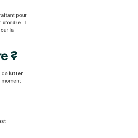
raitant pour
r d’ordre
. Il
our la
re ?
e de
lutter
u moment
est