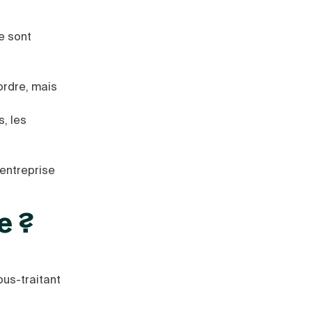
e sont
’ordre, mais
, les
 entreprise
e ?
us-traitant