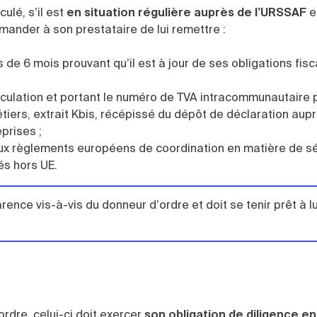
culé, s’il est
en situation régulière auprès de l’URSSAF
e
demander à son prestataire de lui remettre :
de 6 mois prouvant qu’il est à jour de ses obligations fisc
ulation et portant le numéro de TVA intracommunautaire po
étiers, extrait Kbis, récépissé du dépôt de déclaration aup
prises ;
 aux règlements européens de coordination en matière de s
és hors UE.
rence vis-à-vis du donneur d’ordre et doit se tenir prêt à lu
dre, celui-ci doit exercer
son obligation de diligence en