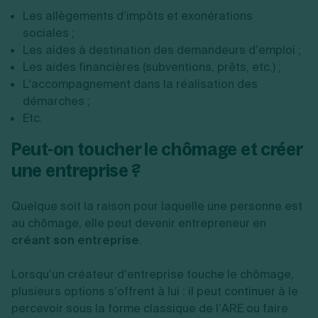
Création d'EURL
Toutes les modifications
Les allègements d’impôts et exonérations
Je suis autonome
Création de SASU
sociales ;
Je souhaite être accompagné
Création de SARL
Les aides à destination des demandeurs d’emploi ;
Création de SAS
Les aides financières (subventions, prêts, etc.) ;
Création de SCI
L'accompagnement dans la réalisation des
Création d'association
Découvrez notre cabinet d'expertise
démarches ;
Aides à la création d’entreprise
comptable LS Compta
Etc.
Ouverture compte pro
Fermeture d’une entreprise
Peut-on toucher le chômage et créer
une entreprise ?
Création d'entreprise
Quelque soit la raison pour laquelle une personne est
au chômage, elle peut devenir entrepreneur en
créant son entreprise
.
Lorsqu’un créateur d’entreprise touche le chômage,
plusieurs options s’offrent à lui : il peut continuer à le
percevoir sous la forme classique de l’ARE ou faire