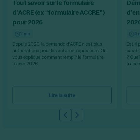
Tout savoir sur le formulaire
Démi
d’ACRE (ex “formulaire ACCRE”)
d’en
pour 2026
202
2 mn
4 
Depuis 2020, la demande d’ACRE n’est plus
Est-il
automatique pour les auto-entrepreneurs. On
créati
vous explique comment remplir le formulaire
? Quel
d’acre 2026.
à acco
Lire la suite
Slide précédente
Slide suivante