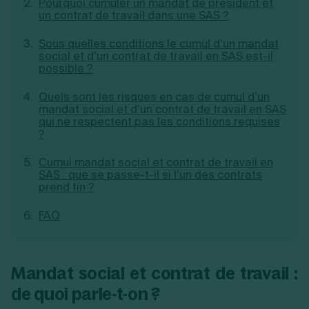
Pourquoi cumuler un mandat de président et
Création d'EURL
Toutes les modifications
un contrat de travail dans une SAS ?
Je suis autonome
Création de SASU
Je souhaite être accompagné
Création de SARL
Sous quelles conditions le cumul d’un mandat
social et d’un contrat de travail en SAS est-il
Création de SAS
possible ?
Création de SCI
Création d'association
Découvrez notre cabinet d'expertise
Quels sont les risques en cas de cumul d’un
Aides à la création d’entreprise
comptable LS Compta
mandat social et d’un contrat de travail en SAS
Ouverture compte pro
qui ne respectent pas les conditions requises
Fermeture d’une entreprise
?
Cumul mandat social et contrat de travail en
SAS : que se passe-t-il si l’un des contrats
Création d'entreprise
prend fin ?
FAQ
Mandat social et contrat de travail :
de quoi parle-t-on ?