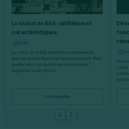
Le statut de SAS : définition et
Dire
caractéristiques
fonc
rému
4 mn
4 
Le statut de la SAS séduit les entrepreneurs
avec sa grande liberté de fonctionnement. Mais
Vous v
quelles sont ses autres caractéristiques ?
poste 
Legalstart vous répond.
nomina
éclaire
Lire la suite
Slide précédente
Slide suivante