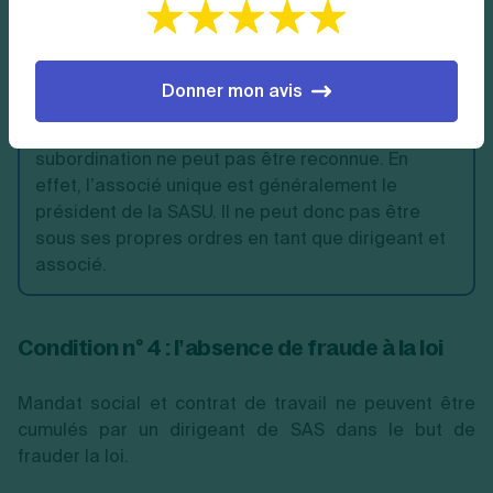
le salarié peut faire l’objet de sanctions
disciplinaires.
Donner mon avis
☝️
Bon à savoir
: dans une SASU, c’est-à-dire une
SAS à associé unique, l’existence de ce lien de
subordination ne peut pas être reconnue. En
effet, l’associé unique est généralement le
président de la SASU. Il ne peut donc pas être
sous ses propres ordres en tant que dirigeant et
associé.
Condition n° 4 : l’absence de fraude à la loi
Mandat social et contrat de travail ne peuvent être
cumulés par un dirigeant de SAS dans le but de
frauder la loi.