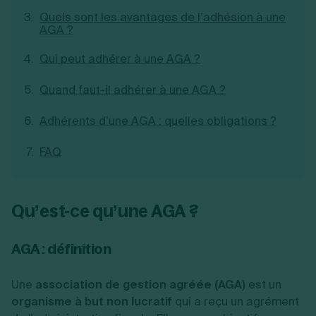
Création d'EURL
Toutes les modifications
Quels sont les avantages de l’adhésion à une
Je suis autonome
Création de SASU
AGA ?
Je souhaite être accompagné
Création de SARL
Création de SAS
Qui peut adhérer à une AGA ?
Création de SCI
Création d'association
Quand faut-il adhérer à une AGA ?
Découvrez notre cabinet d'expertise
Aides à la création d’entreprise
comptable LS Compta
Ouverture compte pro
Adhérents d’une AGA : quelles obligations ?
Fermeture d’une entreprise
FAQ
Création d'entreprise
Qu’est-ce qu’une AGA ?
AGA : définition
Une
association de gestion agréée (AGA)
est un
organisme à but non lucratif
qui a reçu un agrément