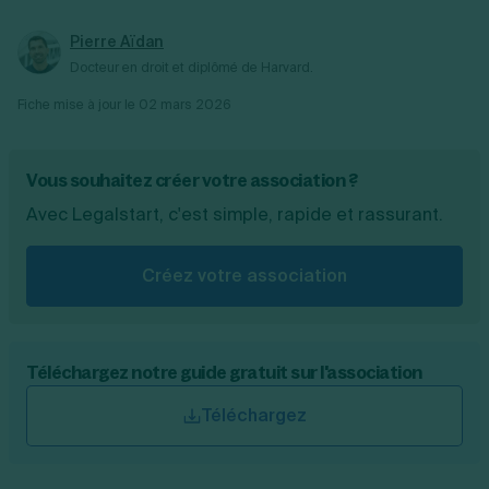
Toutefois, comme nous l’avons vu, les
effet, réservées à une profession libérale
missions des AGA ont été étendues en 2021.
Pierre Aïdan
particulière, ou à une région) ;
Le développement de nouvelles prestations
compléter et transmettre un formulaire
Docteur en droit et diplômé de Harvard.
en faveur des professionnels libéraux,
d’adhésion, accompagné des pièces
Fiche mise à jour le
02 mars 2026
comme l’examen de conformité fiscale (ECF),
justificatives (en ligne le plus souvent) ;
devrait ainsi leur permettre de rester
et d'attendre la validation.
attractives.
Vous souhaitez créer votre association ?
Avec Legalstart, c'est simple, rapide et rassurant.
Créez votre association
Téléchargez notre guide gratuit sur l'association
Téléchargez