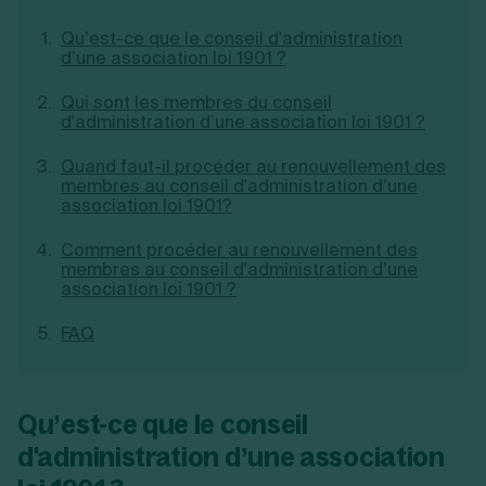
Création d'EURL
Toutes les modifications
Qu’est-ce que le conseil d'administration
Je suis autonome
Création de SASU
d’une association loi 1901 ?
Je souhaite être accompagné
Création de SARL
Création de SAS
Qui sont les membres du conseil
Création de SCI
d'administration d’une association loi 1901 ?
Création d'association
Découvrez notre cabinet d'expertise
Aides à la création d’entreprise
comptable LS Compta
Quand faut-il procéder au renouvellement des
Ouverture compte pro
membres au conseil d'administration d’une
Fermeture d’une entreprise
association loi 1901?
Comment procéder au renouvellement des
membres au conseil d'administration d’une
association loi 1901 ?
Création d'entreprise
FAQ
Qu’est-ce que le conseil
d'administration d’une association