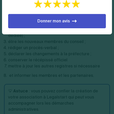
renouvellement soit valable sur le plan juridique et
conforme aux bonnes pratiques associatives :
Donner mon avis
vérifier les statuts de l’association ;
organiser une assemblée générale (ou réunion
dédiée) ;
élire les nouveaux membres du conseil ;
rédiger un procès-verbal ;
déclarer les changements à la préfecture ;
conserver le récépissé officiel
mettre à jour les autres registres si nécessaire
et informer les membres et les partenaires.
💡
Astuce
: vous pouvez confier la création de
votre association à Legalstart qui peut vous
accompagner lors les démarches
administratives.