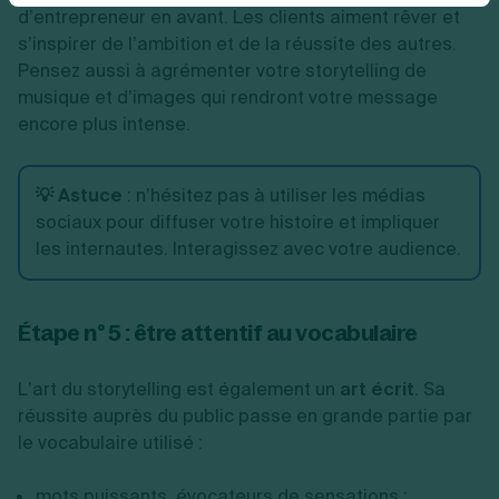
d’entrepreneur en avant. Les clients aiment rêver et
s’inspirer de l’ambition et de la réussite des autres.
Pensez aussi à agrémenter votre storytelling de
musique et d’images qui rendront votre message
encore plus intense.
💡 Astuce
: n’hésitez pas à utiliser les médias
sociaux pour diffuser votre histoire et impliquer
les internautes. Interagissez avec votre audience.
Étape n° 5 : être attentif au vocabulaire
L’art du storytelling est également un
art écrit
. Sa
réussite auprès du public passe en grande partie par
le vocabulaire utilisé :
mots puissants, évocateurs de sensations ;