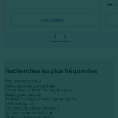
démar
Lire la suite
Slide précédente
Slide suivante
Recherches les plus fréquentes
Déposer une marque
Faire opposition à un chèque
Attestation de domiciliation entreprise
Holding patrimoniale
Meilleures sites pour créer son entreprise
SASU entreprise
Comment obtenir une licence 3
Location gerance restaurant
Ouvrir un garage automobile