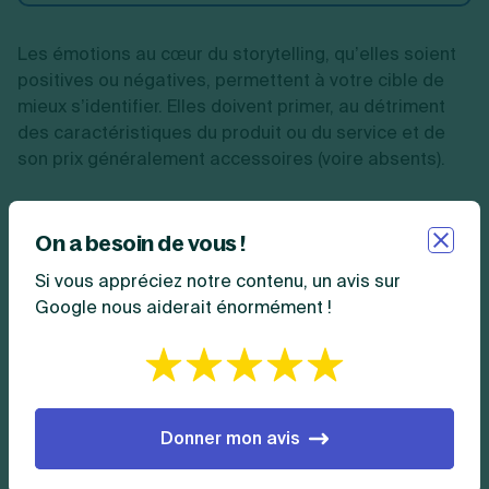
Les émotions au cœur du storytelling, qu’elles soient
positives ou négatives, permettent à votre cible de
mieux s’identifier. Elles doivent primer, au détriment
des caractéristiques du produit ou du service et de
son prix généralement accessoires (voire absents).
Étape n° 4 : faire preuve d’originalité
On a besoin de vous !
Pour être mémorable, le
storytelling de votre
Si vous appréciez notre contenu, un avis sur
entreprise doit être impactant et original
tant par
Google nous aiderait énormément !
le message transmis que par le format utilisé. Les
futurs consommateurs de votre produit ou service
doivent vivre une expérience qui n’existe pas ailleurs
pour se souvenir de vous.
Donner mon avis
Pour cela, définissez
un ton et un style qui vous
sont propres
, et mettez votre histoire personnelle