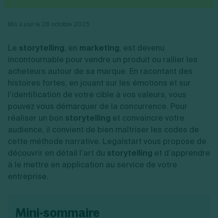
Vente en ligne
Fiches SASU
Micro entreprise
Cession d'actions
Services aux entreprises
Fiches SAS
LMNP
Transmission universelle de patrimoine
Construction/travaux
Mis à jour le 28 octobre 2025
Fiches EURL
Par métier
Augmentation de capital
Restauration
Fiches SARL
Réduction de capital
Commerce
Le
storytelling
, en
marketing
, est devenu
Fiches SCI
Gérer son entreprise
Conseil/finance
Transport
Fiches auto-entrepreneur
incontournable pour vendre un produit ou rallier les
Vente en ligne
Autres
Fiches association
acheteurs autour de sa marque. En racontant des
Services aux entreprises
Gestion comptable
Ressources
Toutes les fiches sur la création
histoires fortes, en jouant sur les émotions et sur
Construction/travaux
Approbation des comptes
Autres démarches
Restauration
Dépôt de marque
l’identification de votre cible à vos valeurs, vous
Simulateur de choix de forme juridique
Commerce
Recherche d'antériorité
pouvez vous démarquer de la concurrence. Pour
Calcul de charges sociales
Gestion d’entreprise
Transport
Protection des créations
Estimation du coût de création
réaliser un bon
storytelling
et convaincre votre
Fermeture d’entreprise
Autres
Confidentialité de l'adresse du dirigeant
Calcul d'éligibilité à l'ACRE
audience, il convient de bien maîtriser les codes de
Exercice d’un métier
Par fonctionnalité
Fermer son entreprise
Vérification de la disponibilité du nom d'entreprise
cette méthode narrative. Legalstart vous propose de
Recouvrement de factures
Générateur de mentions légales
découvrir en détail l’art du
storytelling
et d’apprendre
Gérer ses salariés
Logiciel de facturation
Radiation auto entrepreneur
Sélection de fiches pratiques
à le mettre en application au service de votre
Logiciel de comptabilité
Mise en sommeil
entreprise.
Gestion des achats
Dissolution-liquidation
Ouvrir sa société
Gestion de la trésorerie
Création d'entreprise
Dépôt de bilan
Création d'entreprise
Bilans et déclarations fiscales
Création de micro-entreprise
mini-sommaire
Par besoin
Devenir auto entrepreneur