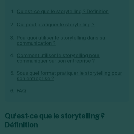
Création d'EURL
Toutes les modifications
Je suis autonome
Qu’est-ce que le storytelling ? Définition
Création de SASU
Je souhaite être accompagné
Création de SARL
Qui peut pratiquer le storytelling ?
Création de SAS
Création de SCI
Création d'association
Pourquoi utiliser le storytelling dans sa
Découvrez notre cabinet d'expertise
communication ?
Aides à la création d’entreprise
comptable LS Compta
Ouverture compte pro
Comment utiliser le storytelling pour
Fermeture d’une entreprise
communiquer sur son entreprise ?
Sous quel format pratiquer le storytelling pour
son entreprise ?
Création d'entreprise
FAQ
Qu’est-ce que le storytelling ?
Définition