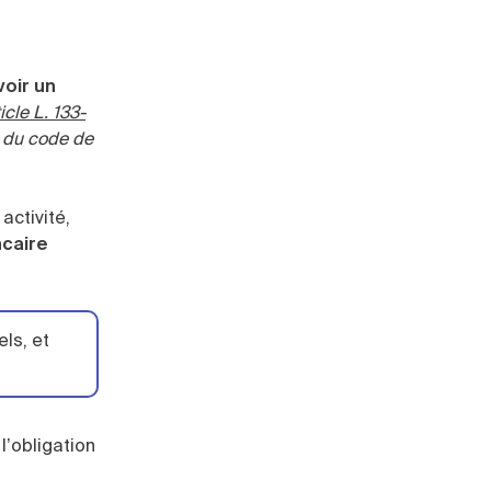
oir un
icle L. 133-
du code de
activité,
ncaire
ls, et
, l’obligation