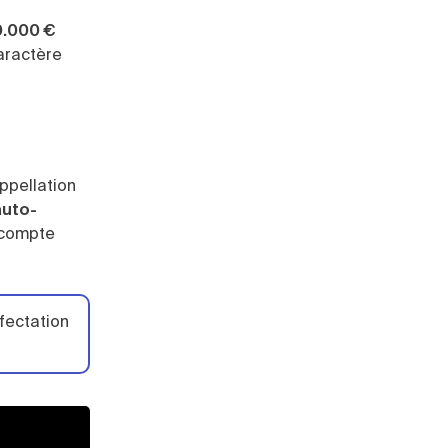
10.000 €
aractère
ppellation
auto-
n compte
ffectation