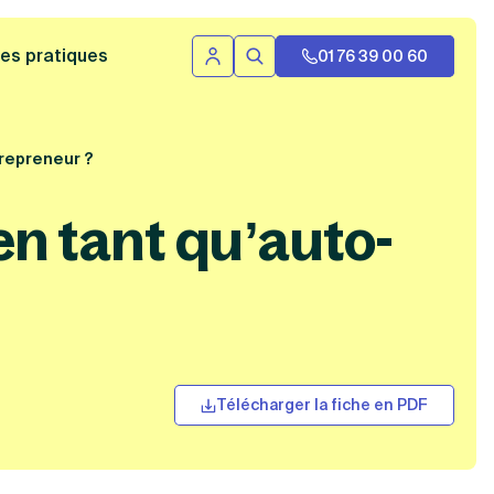
 bannière
es pratiques
01 76 39 00 60
Se connecter
Rechercher
trepreneur ?
n tant qu’auto-
Télécharger la fiche en PDF