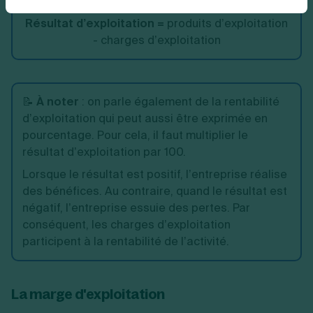
Résultat d’exploitation =
produits d’exploitation
- charges d’exploitation
📝
À noter
: on parle également de la rentabilité
d’exploitation qui peut aussi être exprimée en
pourcentage. Pour cela, il faut multiplier le
résultat d’exploitation par 100.
Lorsque le résultat est positif, l’entreprise réalise
des bénéfices. Au contraire, quand le résultat est
négatif, l’entreprise essuie des pertes. Par
conséquent, les charges d’exploitation
participent à la rentabilité de l’activité.
La marge d'exploitation