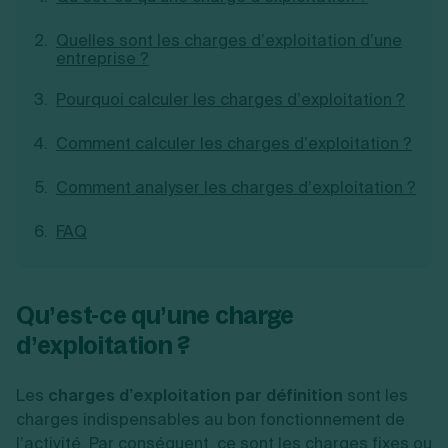
Création d'EURL
Toutes les modifications
Je suis autonome
Quelles sont les charges d’exploitation d’une
Création de SASU
Je souhaite être accompagné
entreprise ?
Création de SARL
Création de SAS
Pourquoi calculer les charges d’exploitation ?
Création de SCI
Création d'association
Découvrez notre cabinet d'expertise
Comment calculer les charges d’exploitation ?
Aides à la création d’entreprise
comptable LS Compta
Ouverture compte pro
Comment analyser les charges d’exploitation ?
Fermeture d’une entreprise
FAQ
Création d'entreprise
Qu’est-ce qu’une charge
d’exploitation ?
Les
charges d’exploitation par définition
sont les
charges indispensables au bon fonctionnement de
l’activité. Par conséquent, ce sont les charges fixes ou