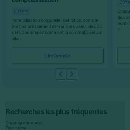
3 
3 mn
Chaque
des do
Immobilisation corporelle : définition, compte
Sont-i
2181, amortissement et vrai rôle du seuil de 500
?
€ HT. Comprenez comment la comptabiliser au
bilan.
Lire la suite
Slide précédente
Slide suivante
Recherches les plus fréquentes
Creation entreprise
Taxe puma