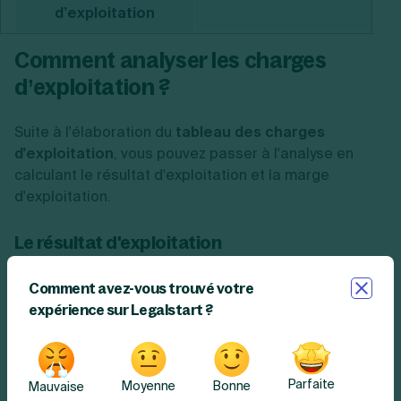
d’exploitation
Comment analyser les charges
d’exploitation ?
Suite à l'élaboration du
tableau des charges
d'exploitation
, vous pouvez passer à l'analyse en
calculant le résultat d'exploitation et la marge
d'exploitation.
Le résultat d'exploitation
Tout d’abord, les charges d’exploitation permettent
Comment avez-vous trouvé votre
de calculer le
résultat d’exploitation
, c’est-à-dire
expérience sur Legalstart ?
d’estimer les performances de l’entreprise.
Le
calcul du résultat d’exploitation
est le suivant :
Parfaite
Moyenne
Bonne
Mauvaise