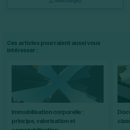
Téléchargez
Ces articles pourraient aussi vous
intéresser :
Immobilisation corporelle :
Docu
principe, valorisation et
clas
comptabilisation