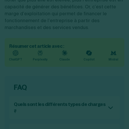
capacité de générer des bénéfices. Or, c’est cette
marge d’exploitation qui permet de financer le
fonctionnement de l’entreprise à partir des
marchandises et des services vendus.
Résumer cet article avec :
ChatGPT
Perplexity
Claude
Copilot
Mistral
FAQ
Quels sont les différents types de charges
?
Pour son activité, une entreprise doit réaliser
de nombreuses dépenses. En comptabilité,