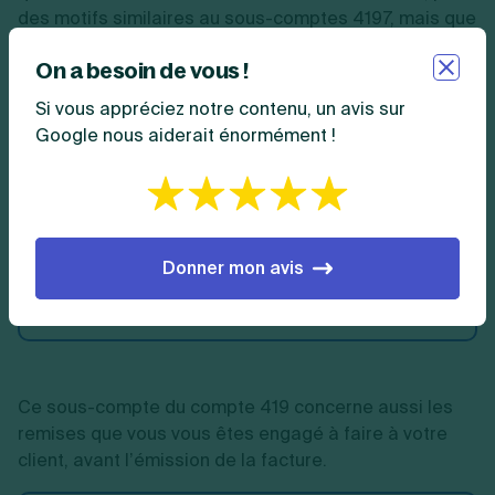
des motifs similaires au sous-comptes 4197, mais que
vous n’avez pas encore émis. On l’utilise beaucoup en
On a besoin de vous !
fin d’exercice comptable, pour constater des avoirs
que vous n’émettrez que sur l’exercice suivant.
Si vous appréciez notre contenu, un avis sur
Google nous aiderait énormément !
En pratique
:
un client retourne 500 € de
marchandises en fin d'année. Vous allez donc
provisionner cet avoir au compte 4198 même si le
document ne sera effectivement émis qu'en
Donner mon avis
janvier suivant.
Ce sous-compte du compte 419 concerne aussi les
remises que vous vous êtes engagé à faire à votre
client, avant l’émission de la facture.