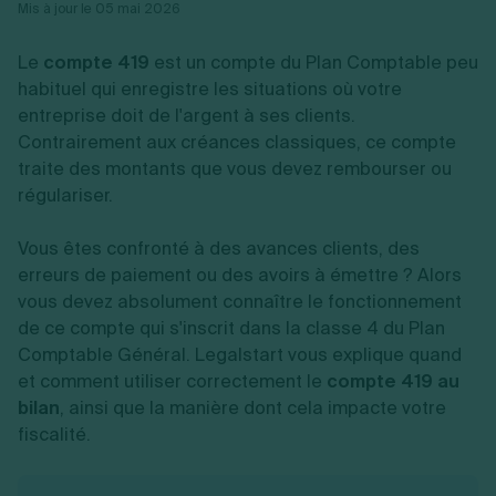
Vente en ligne
Mis à jour le 05 mai 2026
Fiches SASU
Micro entreprise
Cession d'actions
Services aux entreprises
Fiches SAS
LMNP
Transmission universelle de patrimoine
Construction/travaux
Le
compte 419
est un compte du Plan Comptable peu
Fiches EURL
Par métier
Augmentation de capital
Restauration
Fiches SARL
habituel qui enregistre les situations où votre
Réduction de capital
Commerce
Fiches SCI
Gérer son entreprise
entreprise doit de l'argent à ses clients.
Conseil/finance
Transport
Fiches auto-entrepreneur
Contrairement aux créances classiques, ce compte
Vente en ligne
Autres
Fiches association
Services aux entreprises
Gestion comptable
Ressources
traite des montants que vous devez rembourser ou
Toutes les fiches sur la création
Construction/travaux
Approbation des comptes
régulariser.
Autres démarches
Restauration
Dépôt de marque
Simulateur de choix de forme juridique
Commerce
Recherche d'antériorité
Calcul de charges sociales
Vous êtes confronté à des avances clients, des
Gestion d’entreprise
Transport
Protection des créations
Estimation du coût de création
erreurs de paiement ou des avoirs à émettre ? Alors
Fermeture d’entreprise
Autres
Confidentialité de l'adresse du dirigeant
Calcul d'éligibilité à l'ACRE
vous devez absolument connaître le fonctionnement
Exercice d’un métier
Par fonctionnalité
Fermer son entreprise
Vérification de la disponibilité du nom d'entreprise
Recouvrement de factures
de ce compte qui s'inscrit dans la classe 4 du Plan
Générateur de mentions légales
Gérer ses salariés
Comptable Général. Legalstart vous explique quand
Logiciel de facturation
Radiation auto entrepreneur
Sélection de fiches pratiques
et comment utiliser correctement le
Logiciel de comptabilité
compte 419 au
Mise en sommeil
Gestion des achats
Dissolution-liquidation
bilan
, ainsi que la manière dont cela impacte votre
Ouvrir sa société
Gestion de la trésorerie
Création d'entreprise
Dépôt de bilan
fiscalité.
Création d'entreprise
Bilans et déclarations fiscales
Création de micro-entreprise
Par besoin
Devenir auto entrepreneur