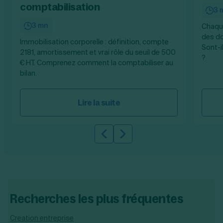
comptabilisation
3 
3 mn
Chaque
des do
Immobilisation corporelle : définition, compte
Sont-i
2181, amortissement et vrai rôle du seuil de 500
?
€ HT. Comprenez comment la comptabiliser au
bilan.
Lire la suite
Slide précédente
Slide suivante
Recherches les plus fréquentes
Creation entreprise