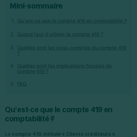
mini-sommaire
Création d'EURL
Toutes les modifications
Je suis autonome
Création de SASU
Je souhaite être accompagné
Création de SARL
Qu’est-ce que le compte 419 en comptabilité ?
Création de SAS
Création de SCI
Quand faut-il utiliser le compte 419 ?
Création d'association
Découvrez notre cabinet d'expertise
Aides à la création d’entreprise
comptable LS Compta
Quelles sont les sous-comptes du compte 419
Ouverture compte pro
?
Fermeture d’une entreprise
Quelles sont les implications fiscales du
compte 419 ?
Création d'entreprise
FAQ
Qu’est-ce que le compte 419 en
comptabilité ?
Le
compte 419, intitulé « Clients créditeurs »
,