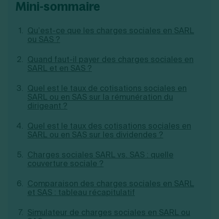
mini-sommaire
Création d'EURL
Toutes les modifications
Je suis autonome
Création de SASU
Je souhaite être accompagné
Création de SARL
Qu’est-ce que les charges sociales en SARL
ou SAS ?
Création de SAS
Création de SCI
Quand faut-il payer des charges sociales en
Création d'association
Découvrez notre cabinet d'expertise
SARL et en SAS ?
Aides à la création d’entreprise
comptable LS Compta
Ouverture compte pro
Quel est le taux de cotisations sociales en
Fermeture d’une entreprise
SARL ou en SAS sur la rémunération du
dirigeant ?
Quel est le taux des cotisations sociales en
Création d'entreprise
SARL ou en SAS sur les dividendes ?
Charges sociales SARL vs. SAS : quelle
couverture sociale ?
Comparaison des charges sociales en SARL
et SAS : tableau récapitulatif
Simulateur de charges sociales en SARL ou