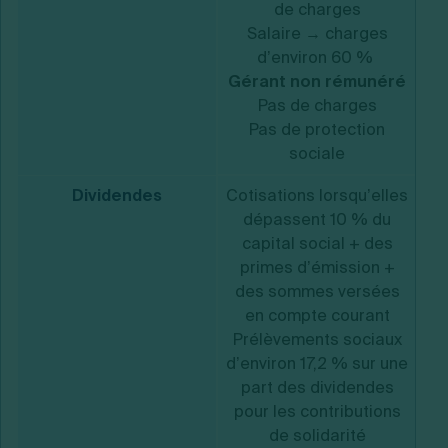
de charges
Salaire → charges
d’environ 60 %
Gérant non rémunéré
Pas de charges
Pas de protection
sociale
Dividendes
Cotisations lorsqu’elles
dépassent 10 % du
P
capital social + des
primes d’émission +
des sommes versées
P
en compte courant
d’
Prélèvements sociaux
d’environ 17,2 % sur une
p
part des dividendes
pour les contributions
de solidarité