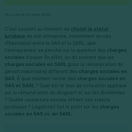
Vente en ligne
Fiches SASU
Micro entreprise
Cession d'actions
Services aux entreprises
Fiches SAS
LMNP
Transmission universelle de patrimoine
Construction/travaux
Mis à jour le 04 mars 2026
Fiches EURL
Par métier
Augmentation de capital
Restauration
Fiches SARL
Réduction de capital
Commerce
C’est souvent au moment de
choisir le statut
Fiches SCI
Gérer son entreprise
Conseil/finance
Transport
Fiches auto-entrepreneur
juridique
de son entreprise, notamment en cas
Vente en ligne
Autres
Fiches association
d'hésitation entre la SAS
et la SARL, que
Services aux entreprises
Gestion comptable
Ressources
Toutes les fiches sur la création
l’entrepreneur se penche sur la question des
Construction/travaux
charges
Approbation des comptes
Autres démarches
Restauration
Dépôt de marque
sociales
à payer. En effet, on dit souvent que les
Simulateur de choix de forme juridique
Commerce
Recherche d'antériorité
charges sociales en SARL
(pour la rémunération du
Calcul de charges sociales
Gestion d’entreprise
Transport
Protection des créations
Estimation du coût de création
gérant majoritaire) diffèrent des
charges sociales en
Fermeture d’entreprise
Autres
Confidentialité de l'adresse du dirigeant
Calcul d'éligibilité à l'ACRE
SAS
. À quel moment verser des
charges sociales en
Exercice d’un métier
Par fonctionnalité
Fermer son entreprise
Vérification de la disponibilité du nom d'entreprise
SAS et SARL
? Quel est le taux de cotisation appliqué
Recouvrement de factures
Générateur de mentions légales
sur la rémunération
du dirigeant et sur les dividendes
Gérer ses salariés
Logiciel de facturation
Radiation auto entrepreneur
Sélection de fiches pratiques
? Quelle couverture sociale
offrent ces statuts
Logiciel de comptabilité
Mise en sommeil
juridiques ? Legalstart fait le point sur les
charges
Gestion des achats
Dissolution-liquidation
Ouvrir sa société
sociales en SAS vs. en SARL
Gestion de la trésorerie
Création d'entreprise
.
Dépôt de bilan
Création d'entreprise
Bilans et déclarations fiscales
Création de micro-entreprise
Par besoin
Devenir auto entrepreneur