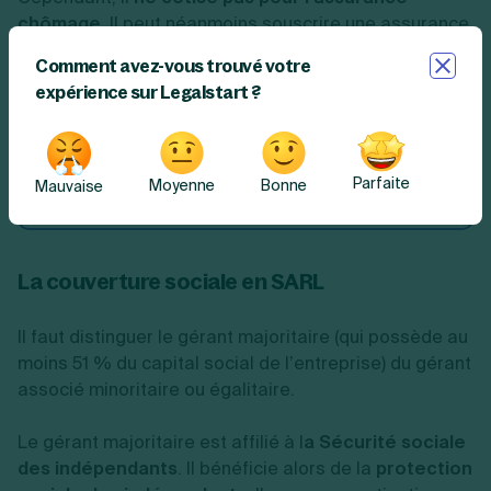
chômage
. Il peut néanmoins souscrire une assurance
spécifique auprès d’une compagnie.
Comment avez-vous trouvé votre
expérience sur Legalstart ?
☝️
Bon à savoir
: si le dirigeant ne verse pas de
rémunération, il ne cotise pas. Il ne bénéficie donc
pas de protection sociale dans le cadre de ses
Parfaite
Moyenne
Bonne
Mauvaise
fonctions.
La couverture sociale en SARL
Il faut distinguer le gérant majoritaire (qui possède au
moins 51 % du capital social de l’entreprise) du gérant
associé minoritaire ou égalitaire.
Le gérant majoritaire est affilié à l
a Sécurité sociale
des indépendants
. Il bénéficie alors de la
protection