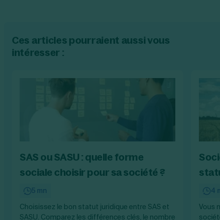
Ces articles pourraient aussi vous
intéresser :
SAS ou SASU : quelle forme
Soci
sociale choisir pour sa société ?
stat
5 mn
4 
Choisissez le bon statut juridique entre SAS et
Vous n
SASU. Comparez les différences clés, le nombre
société