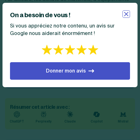
et de travaux permettent à l’entreprise de récupérer
On a besoin de vous !
la TVA. Cela permet de réduire le montant de la TVA à
reverser à l’Etat, voire de bénéficier d’un crédit de TVA
Si vous appréciez notre contenu, un avis sur
si le montant de la TVA dépensée est supérieur à celui
Google nous aiderait énormément !
de la TVA collectée.
Astuce
:
avec LS Compta, vous bénéficiez d’un
suivi comptable régulier et d’un accompagnement
Donner mon avis
personnalisé pour répondre à toutes vos
questions fiscales et comptables.
Résumer cet article avec :
ChatGPT
Perplexity
Claude
Copilot
Mistral