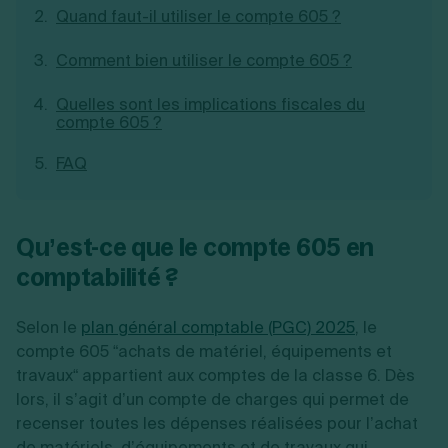
Quand faut-il utiliser le compte 605 ?
Création d'EURL
Toutes les modifications
Je suis autonome
Création de SASU
Je souhaite être accompagné
Comment bien utiliser le compte 605 ?
Création de SARL
Création de SAS
Création de SCI
Quelles sont les implications fiscales du
compte 605 ?
Création d'association
Découvrez notre cabinet d'expertise
Aides à la création d’entreprise
comptable LS Compta
FAQ
Ouverture compte pro
Fermeture d’une entreprise
Qu’est-ce que le compte 605 en
Création d'entreprise
comptabilité ?
Selon le
plan général comptable (PGC) 2025
, le
compte 605 “achats de matériel, équipements et
travaux“ appartient aux comptes de la classe 6. Dès
lors, il s’agit d’un compte de charges qui permet de
recenser toutes les dépenses réalisées pour l’achat
de matériels, d’équipements et de travaux qui