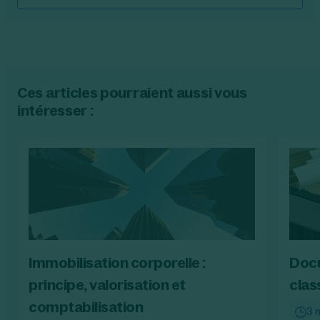
Ces articles pourraient aussi vous
intéresser :
Immobilisation corporelle :
Docu
principe, valorisation et
clas
comptabilisation
3 