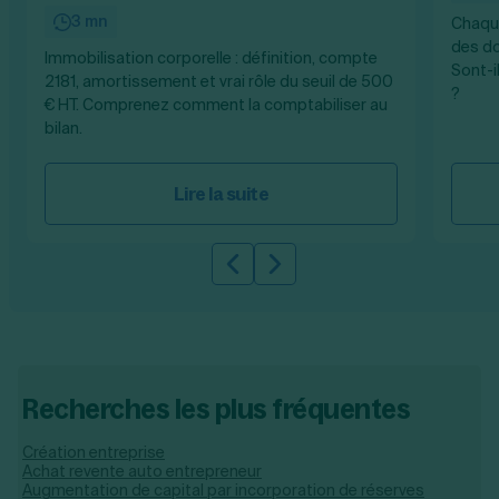
3 mn
Chaque
des do
Immobilisation corporelle : définition, compte
Sont-i
2181, amortissement et vrai rôle du seuil de 500
?
€ HT. Comprenez comment la comptabiliser au
bilan.
Lire la suite
Slide précédente
Slide suivante
Recherches les plus fréquentes
Création entreprise
Achat revente auto entrepreneur
Augmentation de capital par incorporation de réserves