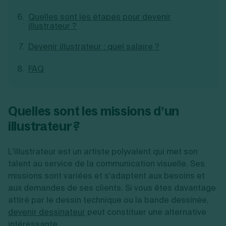
Création d'EURL
Toutes les modifications
Quelles sont les étapes pour devenir
Je suis autonome
Création de SASU
illustrateur ?
Je souhaite être accompagné
Création de SARL
Création de SAS
Devenir illustrateur : quel salaire ?
Création de SCI
Création d'association
Découvrez notre cabinet d'expertise
FAQ
Aides à la création d’entreprise
comptable LS Compta
Ouverture compte pro
Fermeture d’une entreprise
Quelles sont les missions d’un
illustrateur ?
Création d'entreprise
L'illustrateur est un artiste polyvalent qui met son
talent au service de la communication visuelle. Ses
missions sont variées et s'adaptent aux besoins et
aux demandes de ses clients. Si vous êtes davantage
attiré par le dessin technique ou la bande dessinée,
devenir dessinateur
peut constituer une alternative
intéressante.