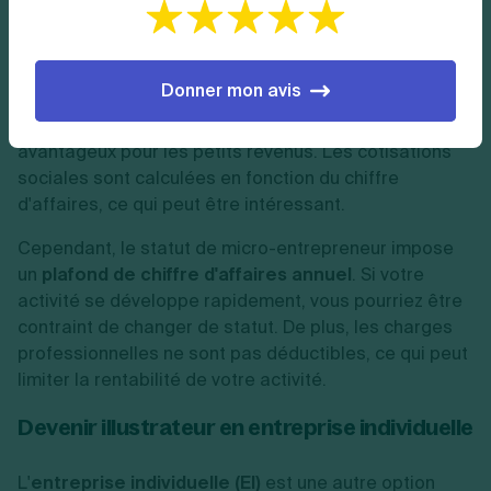
appelé auto-entrepreneur, est une option populaire
pour les illustrateurs débutants et permet d’exercer
un
métier en freelance
. Il offre une grande
simplicité
Donner mon avis
de création et de gestion
, avec des formalités
administratives réduites et un régime fiscal
avantageux pour les petits revenus. Les cotisations
sociales sont calculées en fonction du chiffre
d'affaires, ce qui peut être intéressant.
Cependant, le statut de micro-entrepreneur impose
un
plafond de chiffre d'affaires annuel
. Si votre
activité se développe rapidement, vous pourriez être
contraint de changer de statut. De plus, les charges
professionnelles ne sont pas déductibles, ce qui peut
limiter la rentabilité de votre activité.
Devenir illustrateur en entreprise individuelle
L'
entreprise individuelle (EI)
est une autre option