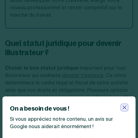
aussi développer votre créativité, élargir votre
réseau professionnel et rester compétitif sur le
marché du travail.
Quel statut juridique pour devenir
illustrateur ?
Choisir le bon statut juridique
important pour tout
illustrateur qui souhaite
devenir freelance
. Ce choix
déterminera le cadre légal et fiscal de votre activité,
ainsi que vos droits et obligations. Plusieurs options
s'offrent à vous, chacune adaptée à différents profils
et ambitions.
On a besoin de vous !
Si vous appréciez notre contenu, un avis sur
Devenir illustrateur en micro-entreprise
Google nous aiderait énormément !
Le
statut de micro-entrepreneur
, anciennement