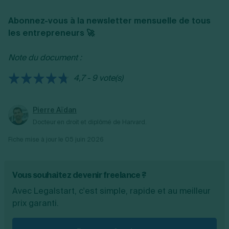
solide en dessin, en histoire de l'art et en
ligne attrayant et de le promouvoir
Abonnez-vous à la newsletter mensuelle de tous
culture visuelle, essentielle pour poursuivre
activement auprès de clients potentiels via
les entrepreneurs 🚀
des études supérieures en illustration.
des plateformes spécialisées, les réseaux
sociaux et la participation à des événements
Note du document :
professionnels.
4,7 - 9 vote(s)
Pierre Aïdan
Docteur en droit et diplômé de Harvard.
Fiche mise à jour le
05 juin 2026
Vous souhaitez devenir freelance ?
Avec Legalstart, c'est simple, rapide et au meilleur
prix garanti.