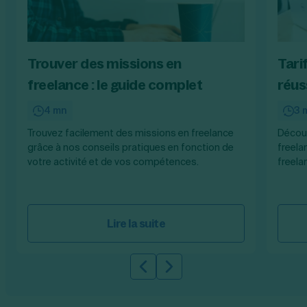
Trouver des missions en
Tari
freelance : le guide complet
réuss
4 mn
3 
Trouvez facilement des missions en freelance
Découv
grâce à nos conseils pratiques en fonction de
freela
votre activité et de vos compétences.
freela
Lire la suite
Slide précédente
Slide suivante