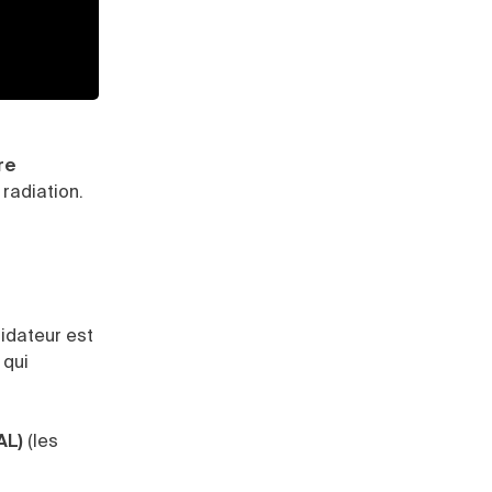
re
 radiation.
uidateur est
 qui
AL)
(les