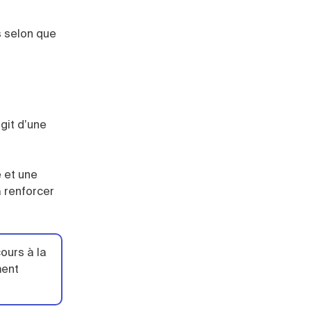
s selon que
agit d’une
e et une
à renforcer
ours à la
ment