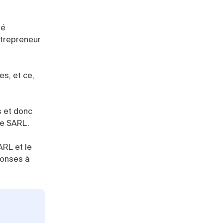
té
ntrepreneur
s, et ce,
s et donc
ne SARL.
ARL et le
ponses à