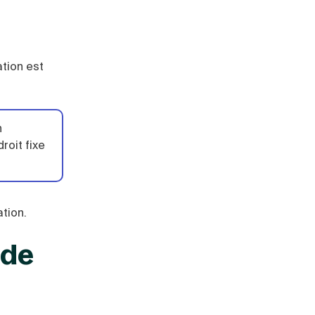
ation est
n
roit fixe
ation.
 de