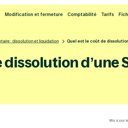
Cliquez ici pour reprendre votre démarche
Fermer la
e
Modification et fermeture
Comptabilité
Tarifs
Fich
aire : dissolution et liquidation
Quel est le coût de dissoluti
e dissolution d’une
Mis à jour