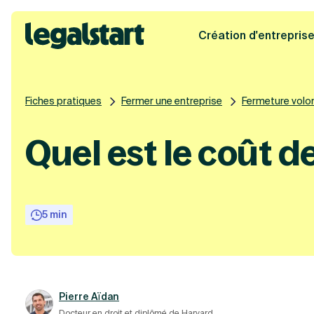
Création d'entrepris
Legalstart
Fiches pratiques
Fermer une entreprise
Fermeture volont
Quel est le coût d
5 min
Pierre Aïdan
Docteur en droit et diplômé de Harvard.