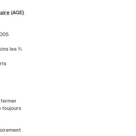
aire
(AGE)
.
2005.
oins les ¾
rts
a fermer
e toujours
toirement