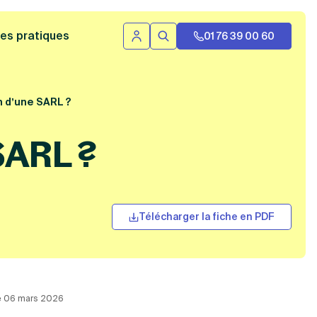
 bannière
es pratiques
01 76 39 00 60
Se connecter
Rechercher
on d’une SARL ?
 SARL ?
Télécharger la fiche en PDF
 le 06 mars 2026