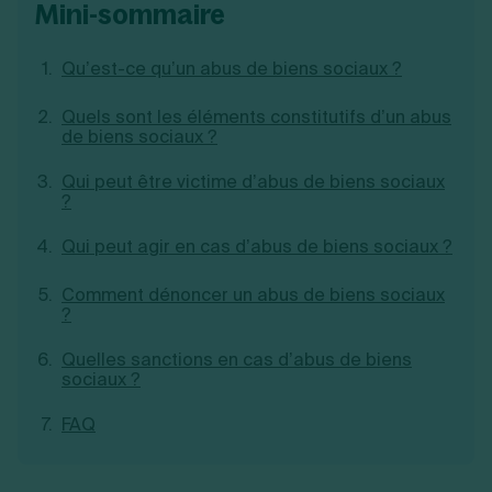
mini-sommaire
Création d'EURL
Toutes les modifications
Je suis autonome
Création de SASU
Je souhaite être accompagné
Création de SARL
Qu’est-ce qu’un abus de biens sociaux ?
Création de SAS
Création de SCI
Quels sont les éléments constitutifs d’un abus
de biens sociaux ?
Création d'association
Découvrez notre cabinet d'expertise
Aides à la création d’entreprise
comptable LS Compta
Qui peut être victime d’abus de biens sociaux
Ouverture compte pro
?
Fermeture d’une entreprise
Qui peut agir en cas d’abus de biens sociaux ?
Comment dénoncer un abus de biens sociaux
Création d'entreprise
?
Quelles sanctions en cas d’abus de biens
sociaux ?
FAQ