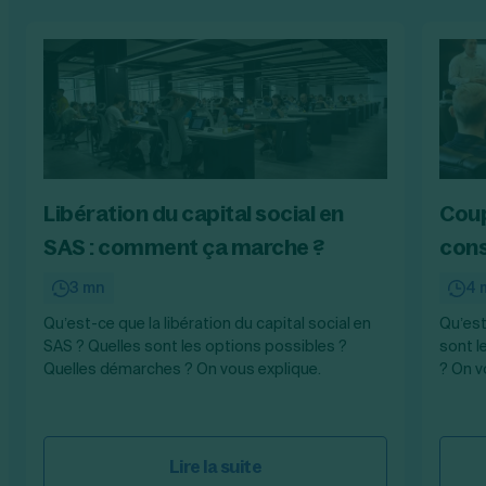
Libération du capital social en
Coup
SAS : comment ça marche ?
cons
3 mn
4 
Qu’est-ce que la libération du capital social en
Qu’est
SAS ? Quelles sont les options possibles ?
sont l
Quelles démarches ? On vous explique.
? On v
Lire la suite