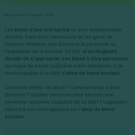
Vente en ligne
Fiches SASU
Micro entreprise
Cession d'actions
Services aux entreprises
Fiches SAS
LMNP
Transmission universelle de patrimoine
Construction/travaux
Mis à jour le 15 octobre 2025
Fiches EURL
Par métier
Augmentation de capital
Restauration
Fiches SARL
Réduction de capital
Commerce
Les
biens d’une entreprise
lui sont exclusivement
Fiches SCI
Gérer son entreprise
Conseil/finance
Transport
Fiches auto-entrepreneur
dévolus. Il est donc nécessaire de les gérer de
Vente en ligne
Autres
Fiches association
manière réfléchie, afin d’assurer la pérennité ou
Services aux entreprises
Gestion comptable
Ressources
Toutes les fiches sur la création
l’expansion de la société. De fait,
Construction/travaux
si un dirigeant
Approbation des comptes
Autres démarches
Restauration
Dépôt de marque
décide de s’approprier ces biens à titre personnel
,
Simulateur de choix de forme juridique
Commerce
Recherche d'antériorité
au risque de porter préjudice à son entreprise, il se
Calcul de charges sociales
Gestion d’entreprise
Transport
Protection des créations
Estimation du coût de création
rend coupable d’un délit d’
abus de biens sociaux
.
Fermeture d’entreprise
Autres
Confidentialité de l'adresse du dirigeant
Calcul d'éligibilité à l'ACRE
Exercice d’un métier
Par fonctionnalité
Fermer son entreprise
Vérification de la disponibilité du nom d'entreprise
Comment définir cet abus ? Comment peut-il être
Recouvrement de factures
Générateur de mentions légales
dénoncé ? Quelles sanctions peut encourir une
Gérer ses salariés
Logiciel de facturation
Radiation auto entrepreneur
Sélection de fiches pratiques
personne reconnue coupable de ce délit ? Legalstart
Logiciel de comptabilité
Mise en sommeil
répond à vos interrogations sur l’
abus de biens
Gestion des achats
Dissolution-liquidation
Ouvrir sa société
sociaux
Gestion de la trésorerie
Création d'entreprise
.
Dépôt de bilan
Création d'entreprise
Bilans et déclarations fiscales
Création de micro-entreprise
Par besoin
Devenir auto entrepreneur