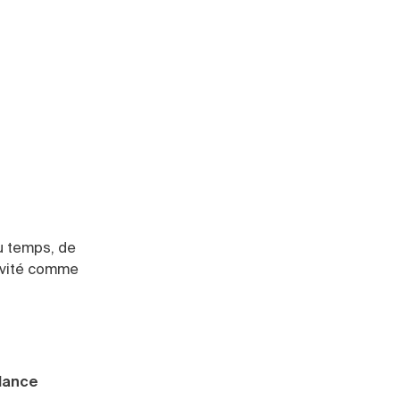
u temps, de
tivité comme
elance