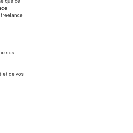
me que ce
nce
e freelance
me ses
é et de vos