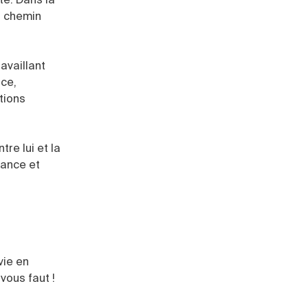
l chemin
ravaillant
nce,
tions
tre lui et la
lance et
vie en
vous faut !