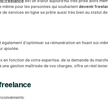
b freelance
est un statut aujourd'hui très prisé alors mê
a de même pour les personnes qui souhaitent
devenir freela
e de services en ligne se prête aussi très bien au statut d
 également d’optimiser sa rémunération en fixant soi-mê
ur ajoutée.
ix en fonction de votre expertise, de la demande du march
 à une gestion maîtrisée de vos charges, offre un réel levier
 freelance
nconvénients :