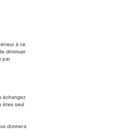
périeur à ce
de diminuer
e par
us échangez
s êtes seul
vous donnera