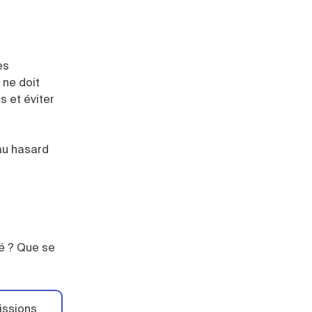
es
 ne doit
 et éviter
 au hasard
ié ? Que se
issions