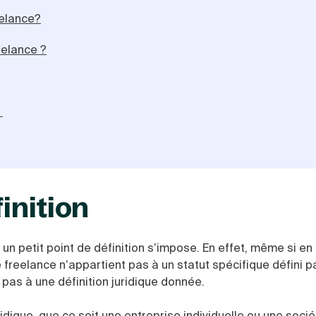
eelance?
eelance ?
?
finition
, un petit point de définition s’impose. En effet, même si en
le freelance n’appartient pas à un statut spécifique défini par
pas à une définition juridique donnée.
idique, que ce soit une entreprise individuelle ou une socié