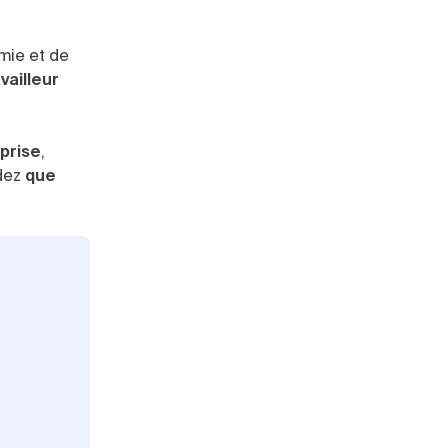
mie et de
vailleur
eprise
,
dez
que