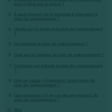
peut-il être mis en place ?
Création d'EURL
Toutes les modifications
Je suis autonome
Création de SASU
Je souhaite être accompagné
À quel moment de la procédure intervient le
Création de SARL
plan de redressement ?
Création de SAS
Création de SCI
Quelle est la durée d’un plan de redressement
Création d'association
Découvrez notre cabinet d'expertise
?
Aides à la création d’entreprise
comptable LS Compta
Ouverture compte pro
Qui élabore le plan de redressement ?
Fermeture d’une entreprise
Quel est le contenu du plan de redressement ?
Comment est adopté le plan de redressement
Création d'entreprise
?
Que se passe-t-il pendant l’application du
plan de redressement ?
Que se passe-t-il en cas de non-respect du
plan de redressement ?
FAQ