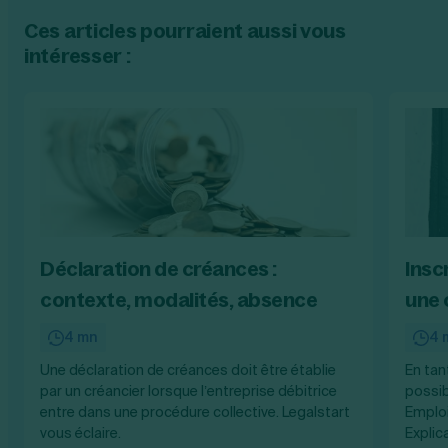
Ces articles pourraient aussi vous
intéresser :
Déclaration de créances :
Insc
contexte, modalités, absence
une 
4 mn
4 
Une déclaration de créances doit être établie
En tan
par un créancier lorsque l’entreprise débitrice
possib
entre dans une procédure collective. Legalstart
Emploi
vous éclaire.
Explic