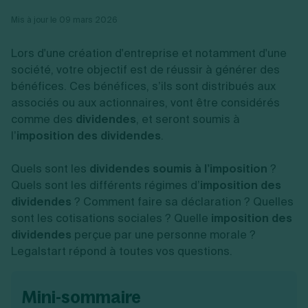
Vente en ligne
Fiches SASU
Micro entreprise
Cession d'actions
Services aux entreprises
Mis à jour le 09 mars 2026
Fiches SAS
LMNP
Transmission universelle de patrimoine
Construction/travaux
Fiches EURL
Par métier
Augmentation de capital
Restauration
Lors d'une création d'entreprise et notamment d'une
Fiches SARL
Réduction de capital
Commerce
Fiches SCI
société, votre objectif est de réussir à générer des
Gérer son entreprise
Conseil/finance
Transport
Fiches auto-entrepreneur
bénéfices. Ces bénéfices, s’ils sont distribués aux
Vente en ligne
Autres
Fiches association
associés ou aux actionnaires, vont être considérés
Services aux entreprises
Gestion comptable
Ressources
Toutes les fiches sur la création
Construction/travaux
Approbation des comptes
comme des
dividendes
, et seront soumis à
Autres démarches
Restauration
Dépôt de marque
l’
imposition des dividendes
.
Simulateur de choix de forme juridique
Commerce
Recherche d'antériorité
Calcul de charges sociales
Gestion d’entreprise
Transport
Protection des créations
Estimation du coût de création
Quels sont les
dividendes soumis à l’imposition
?
Fermeture d’entreprise
Autres
Confidentialité de l'adresse du dirigeant
Calcul d'éligibilité à l'ACRE
Quels sont les différents régimes d’
imposition des
Exercice d’un métier
Par fonctionnalité
Fermer son entreprise
Vérification de la disponibilité du nom d'entreprise
dividendes
? Comment faire sa déclaration ? Quelles
Recouvrement de factures
Générateur de mentions légales
Gérer ses salariés
sont les cotisations sociales ? Quelle
imposition des
Logiciel de facturation
Radiation auto entrepreneur
Sélection de fiches pratiques
dividendes
perçue par une personne morale ?
Logiciel de comptabilité
Mise en sommeil
Legalstart répond à toutes vos questions.
Gestion des achats
Dissolution-liquidation
Ouvrir sa société
Gestion de la trésorerie
Création d'entreprise
Dépôt de bilan
Création d'entreprise
Bilans et déclarations fiscales
Création de micro-entreprise
mini-sommaire
Par besoin
Devenir auto entrepreneur