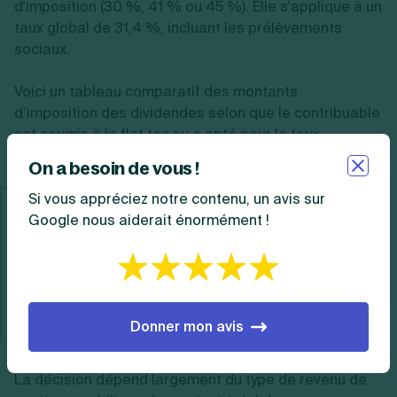
d'imposition (30 %, 41 % ou 45 %). Elle s'applique à un
taux global de 31,4 %, incluant les prélèvements
sociaux.
Voici un tableau comparatif des montants
d’imposition des dividendes selon que le contribuable
est soumis à la flat tax ou a opté pour le taux
progressif pour un montant de dividende de 2.000 € :
On a besoin de vous !
Si vous appréciez notre contenu, un avis sur
Taux de la tranche
0 %
Google nous aiderait énormément !
d’imposition
Flat tax
628 €
Option pour le taux
310 €
progressif
Donner mon avis
La décision dépend largement du type de revenu de