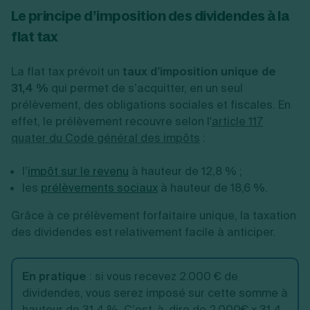
Le principe d’imposition des dividendes à la
flat tax
La flat tax prévoit un
taux d’imposition unique de
31,4 %
qui permet de s’acquitter, en un seul
prélèvement, des obligations sociales et fiscales. En
effet, le prélèvement recouvre selon l'
article 117
quater du Code général des impôts
:
l
’
impôt sur le revenu
à hauteur de 12,8 % ;
les
prélèvements sociaux
à hauteur de 18,6 %.
Grâce à ce prélèvement forfaitaire unique, la taxation
des dividendes est relativement facile à anticiper.
En pratique
: si vous recevez 2.000 € de
dividendes, vous serez imposé sur cette somme à
hauteur de 31,4 %. C’est-à-dire de 2.000€ x 31,4