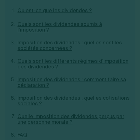
Création d'EURL
Toutes les modifications
Qu’est-ce que les dividendes ?
Je suis autonome
Création de SASU
Je souhaite être accompagné
Création de SARL
Quels sont les dividendes soumis à
Création de SAS
l’imposition ?
Création de SCI
Création d'association
Découvrez notre cabinet d'expertise
Imposition des dividendes : quelles sont les
Aides à la création d’entreprise
comptable LS Compta
sociétés concernées ?
Ouverture compte pro
Fermeture d’une entreprise
Quels sont les différents régimes d’imposition
des dividendes ?
Imposition des dividendes : comment faire sa
Création d'entreprise
déclaration ?
Imposition des dividendes : quelles cotisations
sociales ?
Quelle imposition des dividendes perçus par
une personne morale ?
FAQ