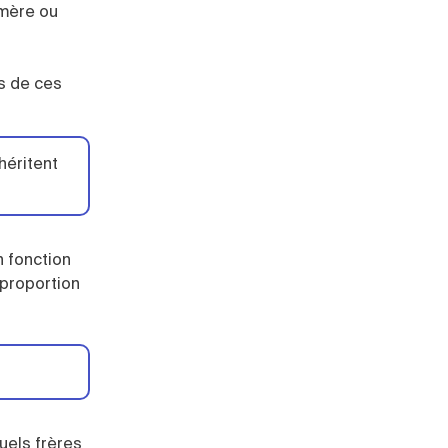
 mère ou
s de ces
héritent
n fonction
 proportion
uels frères