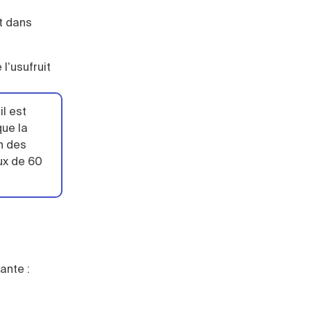
it dans
 l’usufruit
l est
que la
n des
ux de 60
ante :