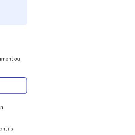
tament ou
on
ont ils