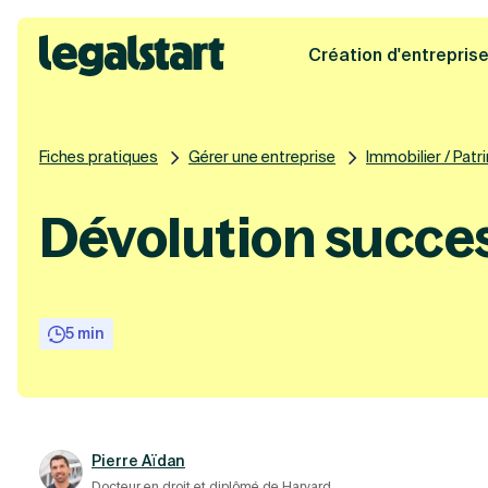
Création d'entrepris
Legalstart
Fiches pratiques
Gérer une entreprise
Immobilier / Patr
Dévolution succes
5 min
Pierre Aïdan
Docteur en droit et diplômé de Harvard.