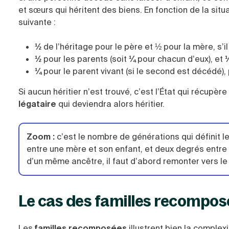
et sœurs qui héritent des biens. En fonction de la situa
suivante :
½
de l’héritage pour le père et ½ pour la mère, s’il
½
pour les parents (soit
¼
pour chacun d’eux), et
¼
pour le parent vivant (si le second est décédé),
Si aucun héritier n’est trouvé, c’est l’État qui récupè
légataire
qui deviendra alors héritier.
Zoom
:
c’est le nombre de générations qui définit l
entre une mère et son enfant, et deux degrés entre
d’un même ancêtre, il faut d’abord remonter vers 
Le cas des familles recompos
Les
familles recomposées
illustrent bien la complex