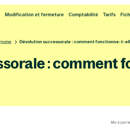
Cliquez ici pour reprendre votre démarche
Fermer la
e
Modification et fermeture
Comptabilité
Tarifs
Fich
imoine
Dévolution successorale : comment fonctionne-t-el
sorale : comment fo
Mis à jour l