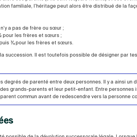
tion familiale, l’héritage peut alors être distribué de la fa
 n’y a pas de frère ou sœur ;
½
pour les frères et sœurs ;
 puis
¾
pour les frères et sœurs.
re la succession. Il est toutefois possible de désigner par t
es degrés de parenté entre deux personnes. Il y a ainsi un 
 des grands-parents et leur petit-enfant. Entre personnes 
le parent commun avant de redescendre vers la personne c
ées
ité possible de la dévolution successorale légale. Lorsque 