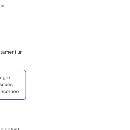
çon
estament un
degré
issues
oncernée.
le défunt