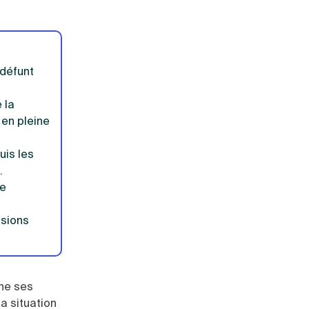
 défunt
 la
 en pleine
uis les
.
le
ssions
gne ses
la situation