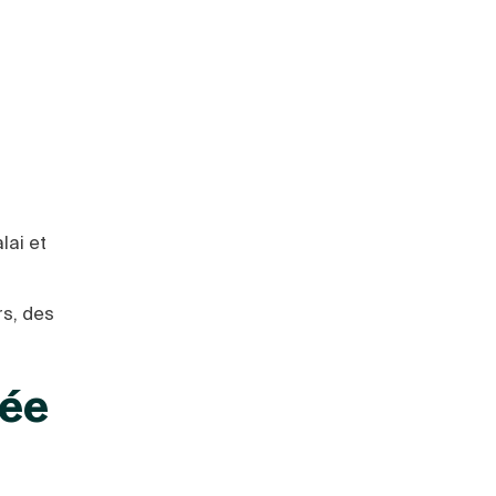
lai et
rs, des
lée