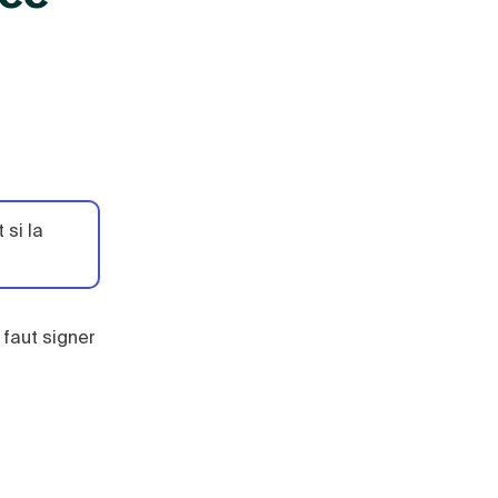
 si la
l faut signer