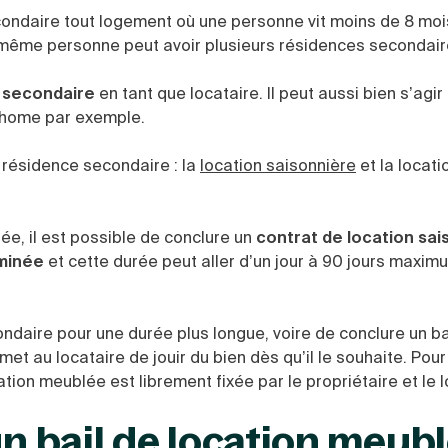
ondaire tout logement où une personne vit moins de 8 mois
e même personne peut avoir plusieurs résidences secondair
 secondaire
en tant que locataire. Il peut aussi bien s’agir
-home par exemple.
 résidence secondaire : la
location saisonnière
et la locati
e, il est possible de conclure un
contrat de location sai
rminée
et cette durée peut aller d’un jour à 90 jours maxim
ndaire pour une durée plus longue, voire de conclure un ba
t au locataire de jouir du bien dès qu’il le souhaite. Pour
tion meublée est librement fixée par le propriétaire et le l
un bail de location meub