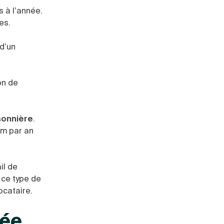
 à l’année.
es.
 d’un
on de
sonnière
.
um par an
il de
 ce type de
ocataire.
lée