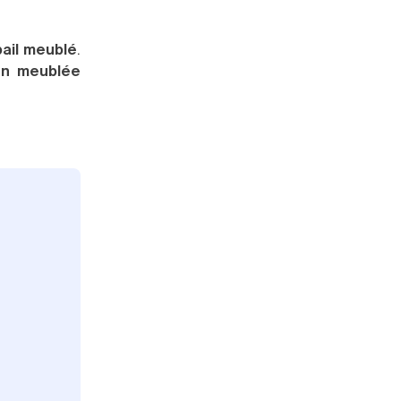
bail meublé
.
on meublée