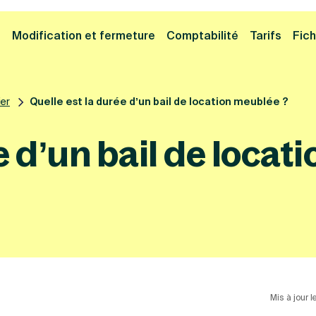
Cliquez ici pour reprendre votre démarche
Fermer la
e
Modification et fermeture
Comptabilité
Tarifs
Fich
ier
Quelle est la durée d’un bail de location meublée ?
e d’un bail de locat
Mis à jour l