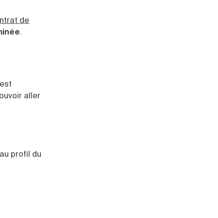
ntrat de
minée
.
’est
ouvoir aller
u profil du