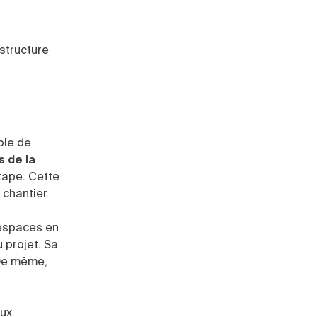
structure
able de
s de la
tape. Cette
 chantier.
 espaces en
 projet. Sa
 De même,
aux