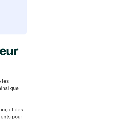
ieur
e les
ainsi que
conçoit des
ients pour