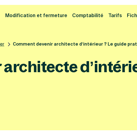
Cliquez ici pour reprendre votre démarche
Fermer la
e
Modification et fermeture
Comptabilité
Tarifs
Fich
ier
Comment devenir architecte d’intérieur ? Le guide pra
rchitecte d’intérie