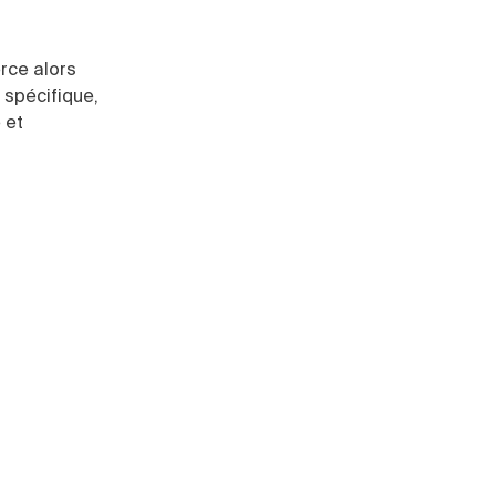
erce alors
r spécifique,
 et