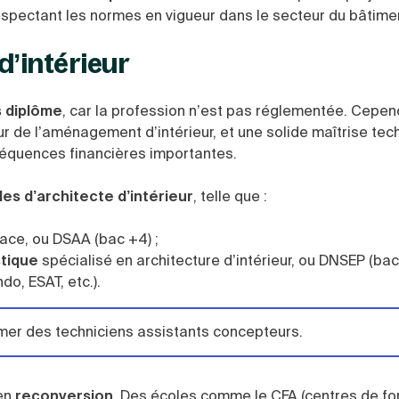
respectant les normes en vigueur dans le secteur du bâtime
d’intérieur
s diplôme
, car la profession n’est pas réglementée. Cepend
 de l’aménagement d’intérieur, et une solide maîtrise tec
équences financières importantes.
es d’architecte d’intérieur
, telle que :
ce, ou DSAA (bac +4) ;
stique
spécialisé en architecture d’intérieur, ou DNSEP (bac
o, ESAT, etc.).
mer des techniciens assistants concepteurs.
 en
reconversion
. Des écoles comme le CFA (centres de fo