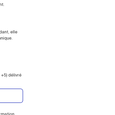
nt.
ant, elle
hnique.
 +5) délivré
rmation