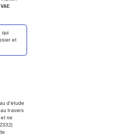
e
VAE
, qui
ssier et
eau d’étude
 au travers
 et ne
2332)
 de