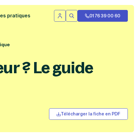
 bannière
es pratiques
01 76 39 00 60
Se connecter
Rechercher
tique
ur ? Le guide
Télécharger la fiche en PDF