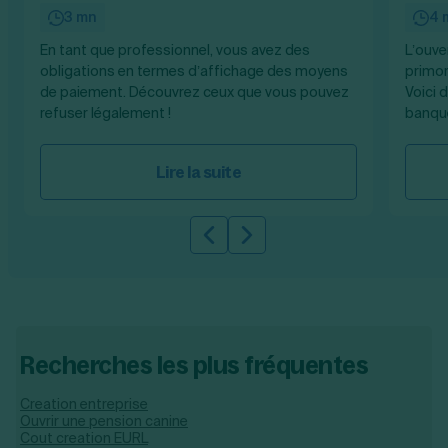
3 mn
4 
En tant que professionnel, vous avez des
L’ouve
obligations en termes d’affichage des moyens
primor
de paiement. Découvrez ceux que vous pouvez
Voici 
refuser légalement !
banque
Lire la suite
Slide précédente
Slide suivante
Recherches les plus fréquentes
Creation entreprise
Ouvrir une pension canine
Cout creation EURL