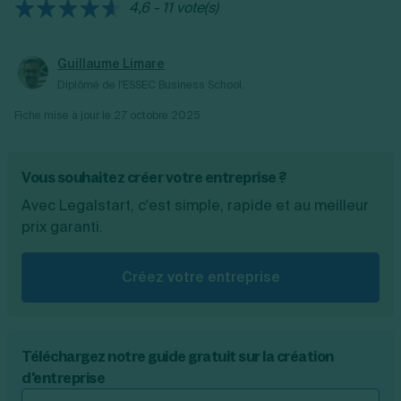
deux derniers avis d’imposition ;
4,6 - 11 vote(s)
les trois derniers relevés bancaires ;
justificatif de l’apport, le cas échéant ;
Guillaume Limare
la liste des prêts en cours et les tableaux
Diplômé de l'ESSEC Business School.
d’amortissements correspondants.
Fiche mise à jour le
27 octobre 2025
Vous souhaitez créer votre entreprise ?
Avec Legalstart, c'est simple, rapide et au meilleur
prix garanti.
Créez votre entreprise
Téléchargez notre guide gratuit sur la création
d'entreprise