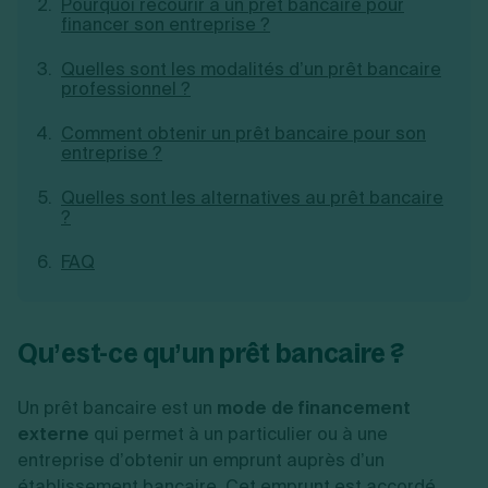
Pourquoi recourir à un prêt bancaire pour
Création d'EURL
Toutes les modifications
financer son entreprise ?
Je suis autonome
Création de SASU
Je souhaite être accompagné
Création de SARL
Quelles sont les modalités d’un prêt bancaire
professionnel ?
Création de SAS
Création de SCI
Comment obtenir un prêt bancaire pour son
Création d'association
Découvrez notre cabinet d'expertise
entreprise ?
Aides à la création d’entreprise
comptable LS Compta
Ouverture compte pro
Quelles sont les alternatives au prêt bancaire
Fermeture d’une entreprise
?
FAQ
Création d'entreprise
Qu’est-ce qu’un prêt bancaire ?
Un prêt bancaire est un
mode de financement
externe
qui permet à un particulier ou à une
entreprise d’obtenir un emprunt auprès d’un
établissement bancaire. Cet emprunt est accordé