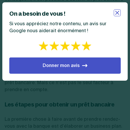
sans apport. Toutefois, en pratique, les banques
On a besoin de vous !
exigent généralement un apport personnel minimum
de la part de l’emprunteur. Cela démontre son
Si vous appréciez notre contenu, un avis sur
implication dans le projet et permet de répartir les
Google nous aiderait énormément !
risques. En moyenne, pour la création d’une
entreprise, les banques demandent un apport
personnel compris entre 30 et 50 % du montant total
à financer.
Donner mon avis
Par conséquent, plus le montant de votre apport est
important, plus vous avez de chances d’obtenir un
prêt bancaire. Mais ce n’est pas le seul facteur à
prendre en compte.
Les étapes pour obtenir un prêt bancaire
La première chose à faire avant de prendre rendez-
vous avec la banque est d’élaborer un business plan.