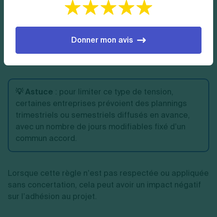
salariés. Si les règles ne sont pas bien expliquées, si
les plannings changent trop souvent ou sans préavis
suffisant, la confiance s’érode.
Donner mon avis
Certains salariés peuvent se sentir ballottés par une
organisation qui semble
instable ou déséquilibrée.
💡 Astuce
:
pour limiter ce type de tension,
certaines entreprises prévoient des plannings
trimestriels ou semestriels diffusés en avance,
avec un nombre de jours modifiables fixé d’un
commun accord.
Lorsque cette règle n’est pas respectée ou appliquée
sans concertation, cela peut avoir un impact négatif
sur l’adhésion au projet.