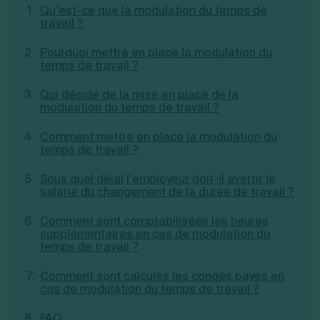
Qu’est-ce que la modulation du temps de
Création d'EURL
Toutes les modifications
travail ?
Je suis autonome
Création de SASU
Je souhaite être accompagné
Création de SARL
Pourquoi mettre en place la modulation du
Création de SAS
temps de travail ?
Création de SCI
Création d'association
Découvrez notre cabinet d'expertise
Qui décide de la mise en place de la
Aides à la création d’entreprise
comptable LS Compta
modulation du temps de travail ?
Ouverture compte pro
Fermeture d’une entreprise
Comment mettre en place la modulation du
temps de travail ?
Sous quel délai l’employeur doit-il avertir le
salarié du changement de la durée de travail ?
Création d'entreprise
Comment sont comptabilisées les heures
supplémentaires en cas de modulation du
temps de travail ?
Comment sont calculés les congés payés en
cas de modulation du temps de travail ?
FAQ