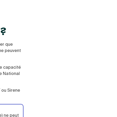
 ?
rer que
 ne peuvent
ne capacité
e National
 ou Sirene
e) ne peut