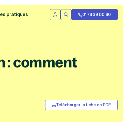
 bannière
es pratiques
01 76 39 00 60
Se connecter
Rechercher
n : comment
Télécharger la fiche en PDF