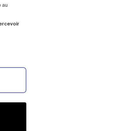
e au
ercevoir