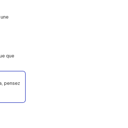
 une
que que
a, pensez