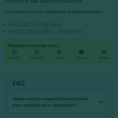
constant et une approche proactive
.
Principales sources législatives et réglementaires :
article 226-1 - Code pénal
;
articles 226-2 à 226-7 - Code pénal
.
Résumer cet article avec :
ChatGPT
Perplexity
Claude
Copilot
Mistral
FAQ
Quels sont les comportements à éviter
pour contrôler sa e-réputation ?
Pour contrôler efficacement sa e-réputation,
il est essentiel d'éviter de partager des