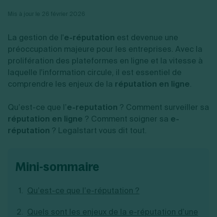
Vente en ligne
Fiches SASU
Micro entreprise
Cession d'actions
Services aux entreprises
Mis à jour le 26 février 2026
Fiches SAS
LMNP
Transmission universelle de patrimoine
Construction/travaux
Fiches EURL
Par métier
Augmentation de capital
Restauration
La gestion de l'
e-réputation
est devenue une
Fiches SARL
Réduction de capital
Commerce
Fiches SCI
préoccupation majeure pour les entreprises. Avec la
Gérer son entreprise
Conseil/finance
Transport
Fiches auto-entrepreneur
prolifération des plateformes en ligne et la vitesse à
Vente en ligne
Autres
Fiches association
laquelle l'information circule, il est essentiel de
Services aux entreprises
Gestion comptable
Ressources
Toutes les fiches sur la création
Construction/travaux
Approbation des comptes
comprendre les enjeux de la
réputation en ligne
.
Autres démarches
Restauration
Dépôt de marque
Simulateur de choix de forme juridique
Commerce
Recherche d'antériorité
Calcul de charges sociales
Qu’est-ce que l’
e-reputation
? Comment surveiller sa
Gestion d’entreprise
Transport
Protection des créations
Estimation du coût de création
réputation en ligne
? Comment soigner sa
e-
Fermeture d’entreprise
Autres
Confidentialité de l'adresse du dirigeant
Calcul d'éligibilité à l'ACRE
réputation
? Legalstart vous dit tout.
Exercice d’un métier
Par fonctionnalité
Fermer son entreprise
Vérification de la disponibilité du nom d'entreprise
Recouvrement de factures
Générateur de mentions légales
Gérer ses salariés
Logiciel de facturation
Radiation auto entrepreneur
Sélection de fiches pratiques
mini-sommaire
Logiciel de comptabilité
Mise en sommeil
Gestion des achats
Dissolution-liquidation
Ouvrir sa société
Gestion de la trésorerie
Création d'entreprise
Dépôt de bilan
Qu’est-ce que l’e-réputation ?
Création d'entreprise
Bilans et déclarations fiscales
Création de micro-entreprise
Quels sont les enjeux de la e-réputation d’une
Par besoin
Devenir auto entrepreneur