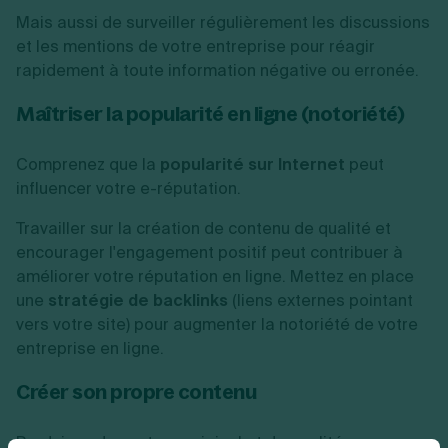
Mais aussi de surveiller régulièrement les discussions
et les mentions de votre entreprise pour réagir
rapidement à toute information négative ou erronée.
Maîtriser la popularité en ligne (notoriété)
Comprenez que la
popularité sur Internet
peut
influencer votre e-réputation.
Travailler sur la création de contenu de qualité et
encourager l'engagement positif peut contribuer à
améliorer votre réputation en ligne. Mettez en place
une
stratégie de backlinks
(liens externes pointant
vers votre site) pour augmenter la notoriété de votre
entreprise en ligne.
Créer son propre contenu
Produisez du contenu original et de qualité pour