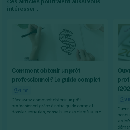
Ces articles pourraient aussi vous
intéresser :
Comment obtenir un prêt
Ouvr
professionnel ? Le guide complet
prof
(202
4 mn
3 
Découvrez comment obtenir un prêt
professionnel grâce à notre guide complet :
Ouvrir
dossier, entretien, conseils en cas de refus, etc.
banque
les in
démar