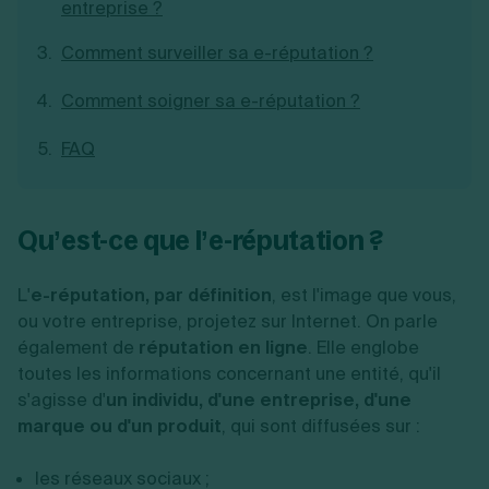
entreprise ?
Création d'EURL
Toutes les modifications
Je suis autonome
Création de SASU
Comment surveiller sa e-réputation ?
Je souhaite être accompagné
Création de SARL
Création de SAS
Comment soigner sa e-réputation ?
Création de SCI
Création d'association
Découvrez notre cabinet d'expertise
FAQ
Aides à la création d’entreprise
comptable LS Compta
Ouverture compte pro
Fermeture d’une entreprise
Qu’est-ce que l’e-réputation ?
L'
e-réputation, par définition
Création d'entreprise
, est l'image que vous,
ou votre entreprise, projetez sur Internet. On parle
également de
réputation en ligne
. Elle englobe
toutes les informations concernant une entité, qu'il
s'agisse d'
un individu, d'une entreprise, d'une
marque ou d'un produit
, qui sont diffusées sur :
les réseaux sociaux ;