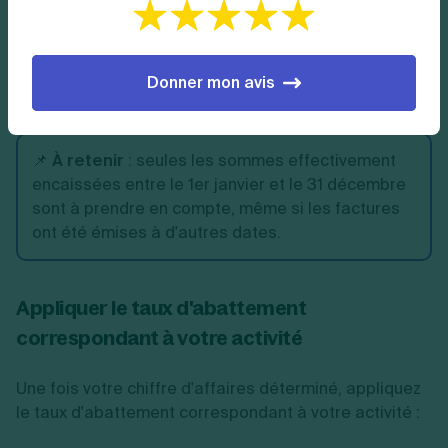
La première étape consiste à faire le total de toutes
vos recettes encaissées pendant l'année civile. Ce
montant constitue votre chiffre d'affaires annuel, sur
Donner mon avis
lequel sera appliqué l'abattement.
📌
À retenir
: seules les sommes effectivement
encaissées entre le 1er janvier et le 31 décembre
sont à prendre en compte, même si les factures
ont été émises à d'autres dates.
Appliquer le taux d'abattement
correspondant à votre activité
Une fois votre chiffre d'affaires déterminé, appliquez
le taux d'abattement correspondant à votre activité :