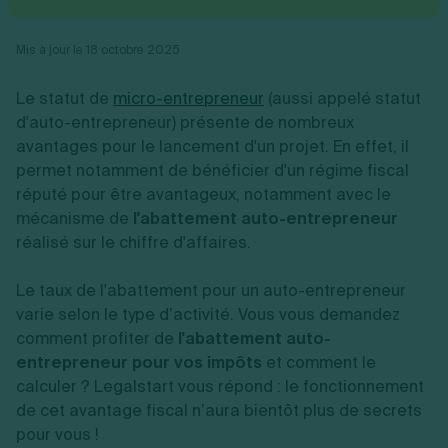
Vente en ligne
Fiches SASU
Micro entreprise
Cession d'actions
Services aux entreprises
Fiches SAS
LMNP
Transmission universelle de patrimoine
Construction/travaux
Mis à jour le 18 octobre 2025
Fiches EURL
Par métier
Augmentation de capital
Restauration
Fiches SARL
Réduction de capital
Commerce
Le statut de
micro-entrepreneur
(aussi appelé statut
Fiches SCI
Gérer son entreprise
Conseil/finance
Transport
Fiches auto-entrepreneur
d'auto-entrepreneur) présente de nombreux
Vente en ligne
Autres
Fiches association
avantages pour le lancement d'un projet. En effet, il
Services aux entreprises
Gestion comptable
Ressources
Toutes les fiches sur la création
permet notamment de bénéficier d'un régime fiscal
Construction/travaux
Approbation des comptes
Autres démarches
Restauration
Dépôt de marque
réputé pour être avantageux, notamment avec le
Simulateur de choix de forme juridique
Commerce
Recherche d'antériorité
mécanisme de
l'abattement auto-entrepreneur
Calcul de charges sociales
Gestion d’entreprise
Transport
Protection des créations
Estimation du coût de création
réalisé sur le chiffre d'affaires.
Fermeture d’entreprise
Autres
Confidentialité de l'adresse du dirigeant
Calcul d'éligibilité à l'ACRE
Exercice d’un métier
Par fonctionnalité
Fermer son entreprise
Vérification de la disponibilité du nom d'entreprise
Le taux de l'abattement pour un auto-entrepreneur
Recouvrement de factures
Générateur de mentions légales
varie selon le type d’activité. Vous vous demandez
Gérer ses salariés
Logiciel de facturation
Radiation auto entrepreneur
Sélection de fiches pratiques
comment profiter de
l'abattement auto-
Logiciel de comptabilité
Mise en sommeil
entrepreneur pour vos impôts
et comment le
Gestion des achats
Dissolution-liquidation
Ouvrir sa société
calculer ? Legalstart vous répond : le fonctionnement
Gestion de la trésorerie
Création d'entreprise
Dépôt de bilan
Création d'entreprise
Bilans et déclarations fiscales
de cet avantage fiscal n’aura bientôt plus de secrets
Création de micro-entreprise
pour vous !
Par besoin
Devenir auto entrepreneur