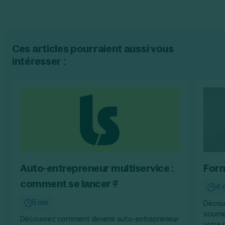
Ces articles pourraient aussi vous
intéresser :
Auto-entrepreneur multiservice :
Form
comment se lancer ?
4 
5 mn
Découv
soumet
Découvrez comment devenir auto-entrepreneur
votre 