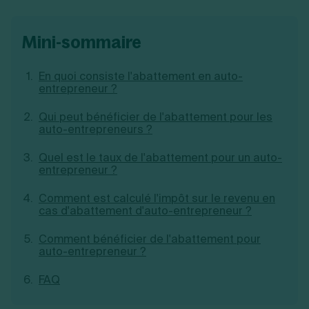
Création d'EURL
Toutes les modifications
Je suis autonome
Création de SASU
mini-sommaire
Je souhaite être accompagné
Création de SARL
Création de SAS
Création de SCI
En quoi consiste l'abattement en auto-
Création d'association
entrepreneur ?
Découvrez notre cabinet d'expertise
Aides à la création d’entreprise
comptable LS Compta
Ouverture compte pro
Qui peut bénéficier de l'abattement pour les
auto-entrepreneurs ?
Fermeture d’une entreprise
Quel est le taux de l'abattement pour un auto-
entrepreneur ?
Création d'entreprise
Comment est calculé l'impôt sur le revenu en
cas d'abattement d'auto-entrepreneur ?
Comment bénéficier de l'abattement pour
auto-entrepreneur ?
FAQ