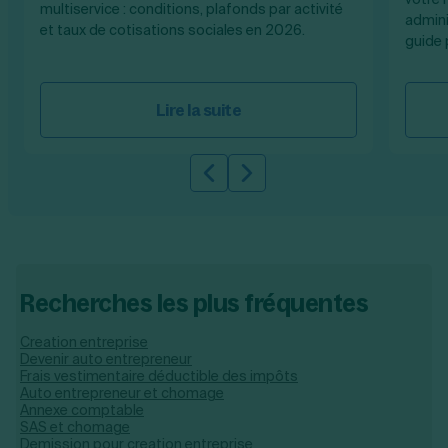
multiservice : conditions, plafonds par activité
admini
et taux de cotisations sociales en 2026.
guide 
Lire la suite
Slide précédente
Slide suivante
Recherches les plus fréquentes
Creation entreprise
Devenir auto entrepreneur
Frais vestimentaire déductible des impôts
Auto entrepreneur et chomage
Annexe comptable
SAS et chomage
Demission pour creation entreprise