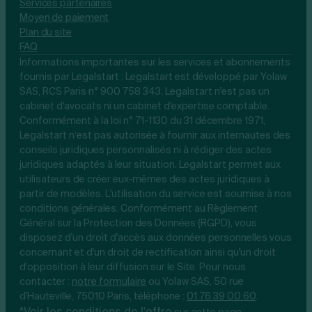
Services partenaires
Moyen de paiement
Plan du site
FAQ
Informations importantes sur les services et abonnements
fournis par Legalstart : Legalstart est développé par Yolaw
SAS, RCS Paris n° 900 758 343. Legalstart n'est pas un
cabinet d'avocats ni un cabinet d'expertise comptable.
Conformément à la loi n° 71-1130 du 31 décembre 1971,
Legalstart n’est pas autorisée à fournir aux internautes des
conseils juridiques personnalisés ni à rédiger des actes
juridiques adaptés à leur situation. Legalstart permet aux
utilisateurs de créer eux-mêmes des actes juridiques à
partir de modèles. L'utilisation du service est soumise à nos
conditions générales. Conformément au Règlement
Général sur la Protection des Données (RGPD), vous
disposez d'un droit d'accès aux données personnelles vous
concernant et d'un droit de rectification ainsi qu'un droit
d'opposition à leur diffusion sur le Site. Pour nous
contacter :
notre
formulaire
ou Yolaw SAS, 50 rue
d'Hauteville, 75010 Paris, téléphone :
01 76 39 00 60
.
*Voir les conditions de l'offre
.
sur cette page