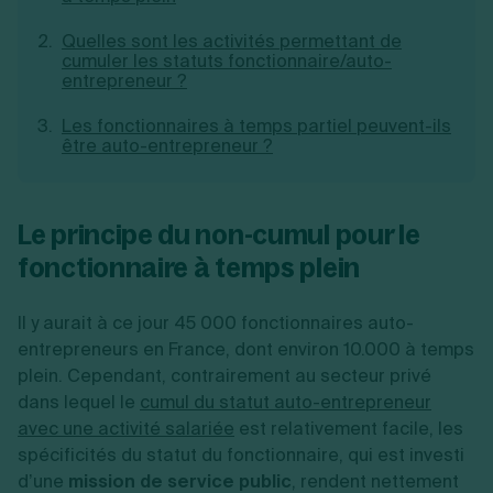
Création d'EURL
Toutes les modifications
Je suis autonome
Quelles sont les activités permettant de
Création de SASU
cumuler les statuts fonctionnaire/auto-
Je souhaite être accompagné
Création de SARL
entrepreneur ?
Création de SAS
Création de SCI
Les fonctionnaires à temps partiel peuvent-ils
Création d'association
Découvrez notre cabinet d'expertise
être auto-entrepreneur ?
Aides à la création d’entreprise
comptable LS Compta
Ouverture compte pro
Fermeture d’une entreprise
Le principe du non-cumul pour le
fonctionnaire à temps plein
Création d'entreprise
Il y aurait à ce jour 45 000 fonctionnaires auto-
entrepreneurs en France, dont environ 10.000 à temps
plein. Cependant, c
ontrairement au secteur privé
dans lequel le
cumul du statut auto-entrepreneur
avec une activité salariée
est relativement facile, les
spécificités du statut du fonctionnaire, qui est investi
d’une
mission de service public
, rendent nettement