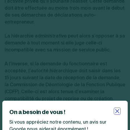
l’activité privée qu’il souhaite réaliser. Cette demande
doit être effectuée au moins trois mois avant le début
de ses démarches de déclarations auto-
entrepreneur.
La hiérarchie administrative peut alors s’opposer à sa
demande à tout moment si elle juge celle-ci
incompatible avec sa mission de service public.
A l’inverse, si la demande du fonctionnaire est
acceptée, l’autorité hiérarchique doit saisir dans les
15 jours suivant la date de réception de la demande,
la Commission de Déontologie de la Fonction Publique
(CDFP). Celle-ci est alors tenue d’examiner la
compatibilité du projet de reprise ou de création
d'entreprise av
ec les fonctions que le fonctionnaire
On a besoin de vous !
exerce en temps normal.
Si vous appréciez notre contenu, un avis sur
La commission rend alors un avis dans un délai
Google nous aiderait énormément !