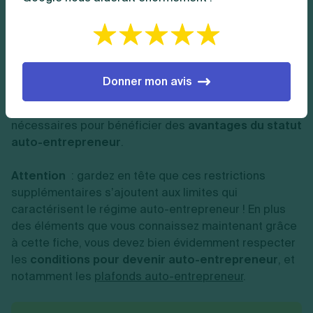
maximum de 2 mois à compter de sa saisine. Cet avis
lie l'administration et s'impose au fonctionnaire.
Si vous êtes fonctionnaire, votre statut particulier
rend plus difficile votre accès à l’auto-
Donner mon avis
entrepreneuriat. Pourtant, de nombreux
fonctionnaires choisissent d’effectuer les démarches
nécessaires pour bénéficier des
avantages du statut
auto-entrepreneur
.
Attention
: gardez en tête que ces restrictions
supplémentaires s’ajoutent aux limites qui
caractérisent le régime auto-entrepreneur ! En plus
des éléments que vous connaissez maintenant grâce
à cette fiche, vous devez bien évidemment respecter
les
conditions pour devenir auto-entrepreneur
, et
notamment les
plafonds auto-entrepreneur
.