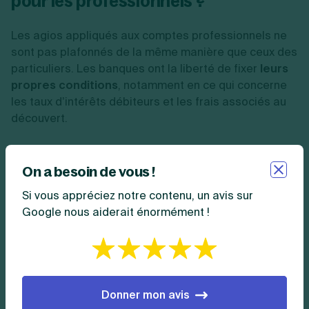
pour les professionnels ?
Les agios appliqués aux comptes professionnels ne
sont pas plafonnés de la même manière que ceux des
particuliers. Les banques ont la liberté de fixer
leurs
propres conditions
, notamment en ce qui concerne
les taux d’intérêts débiteurs et les frais associés au
découvert.
En effet, en complément des intérêts, d’autres frais
peuvent être facturés, notamment des
commissions
On a besoin de vous !
pour le traitement des transactions effectuées
Si vous appréciez notre contenu, un avis sur
malgré l’insuffisance de fonds.
Google nous aiderait énormément !
📝 À noter
:
ces frais, bien que courants, ne sont
pas systématiques et dépendent des règles
appliquées par la banque.
Donner mon avis