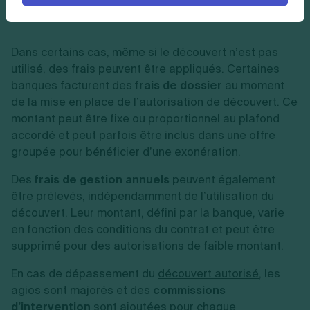
Dans certains cas, même si le découvert n’est pas
utilisé, des frais peuvent être appliqués. Certaines
banques facturent des
frais de dossier
au moment
de la mise en place de l’autorisation de découvert. Ce
montant peut être fixe ou proportionnel au plafond
accordé et peut parfois être inclus dans une offre
groupée pour bénéficier d’une exonération.
Des
frais de gestion annuels
peuvent également
être prélevés, indépendamment de l’utilisation du
découvert. Leur montant, défini par la banque, varie
en fonction des conditions du contrat et peut être
supprimé pour des autorisations de faible montant.
En cas de dépassement du
découvert autorisé
, les
agios sont majorés et des
commissions
d’intervention
sont ajoutées pour chaque