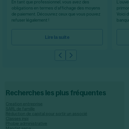
En tant que professionnel, vous avez des
L’ouve
obligations en termes d’affichage des moyens
primor
de paiement. Découvrez ceux que vous pouvez
Voici 
refuser légalement !
banque
Lire la suite
Slide précédente
Slide suivante
Recherches les plus fréquentes
Creation entreprise
SARL de famille
Réduction de capital pour sortir un associé
Classes inpi
Phobie administrative
Mandat sepa