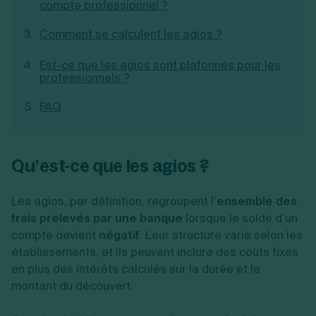
compte professionnel ?
Création d'EURL
Toutes les modifications
Je suis autonome
Création de SASU
Comment se calculent les agios ?
Je souhaite être accompagné
Création de SARL
Création de SAS
Est-ce que les agios sont plafonnés pour les
Création de SCI
professionnels ?
Création d'association
Découvrez notre cabinet d'expertise
Aides à la création d’entreprise
comptable LS Compta
FAQ
Ouverture compte pro
Fermeture d’une entreprise
Qu’est-ce que les agios ?
Création d'entreprise
Les agios, par définition, regroupent l’
ensemble des
frais prélevés par une banque
lorsque le solde d’un
compte devient
négatif
. Leur structure varie selon les
établissements, et ils peuvent inclure des coûts fixes
en plus des intérêts calculés sur la durée et le
montant du découvert.