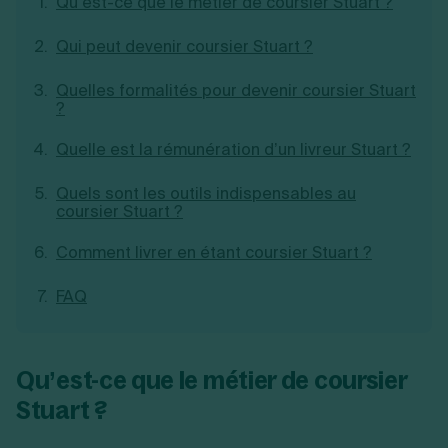
Qu’est-ce que le métier de coursier Stuart ?
Création d'EURL
Toutes les modifications
Je suis autonome
Création de SASU
Qui peut devenir coursier Stuart ?
Je souhaite être accompagné
Création de SARL
Création de SAS
Quelles formalités pour devenir coursier Stuart
Création de SCI
?
Création d'association
Découvrez notre cabinet d'expertise
Aides à la création d’entreprise
Quelle est la rémunération d’un livreur Stuart ?
comptable LS Compta
Ouverture compte pro
Fermeture d’une entreprise
Quels sont les outils indispensables au
coursier Stuart ?
Comment livrer en étant coursier Stuart ?
Création d'entreprise
FAQ
Qu’est-ce que le métier de coursier
Stuart ?