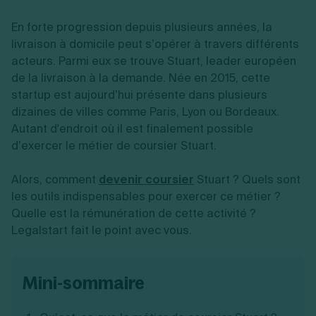
Vente en ligne
Fiches SASU
Micro entreprise
Cession d'actions
Services aux entreprises
Fiches SAS
En forte progression depuis plusieurs années, la
LMNP
Transmission universelle de patrimoine
Construction/travaux
Fiches EURL
Par métier
Augmentation de capital
livraison à domicile peut s’opérer à travers différents
Restauration
Fiches SARL
Réduction de capital
acteurs. Parmi eux se trouve Stuart, leader européen
Commerce
Fiches SCI
Gérer son entreprise
Conseil/finance
Transport
de la livraison à la demande. Née en 2015, cette
Fiches auto-entrepreneur
Vente en ligne
Autres
startup est aujourd’hui présente dans plusieurs
Fiches association
Services aux entreprises
Gestion comptable
Ressources
dizaines de villes comme Paris, Lyon ou Bordeaux.
Toutes les fiches sur la création
Construction/travaux
Approbation des comptes
Autant d'endroit où il est finalement possible
Autres démarches
Restauration
Dépôt de marque
Simulateur de choix de forme juridique
d’exercer le métier de coursier Stuart.
Commerce
Recherche d'antériorité
Calcul de charges sociales
Gestion d’entreprise
Transport
Protection des créations
Estimation du coût de création
Fermeture d’entreprise
Alors, comment
Autres
devenir coursier
Stuart ? Quels sont
Confidentialité de l'adresse du dirigeant
Calcul d'éligibilité à l'ACRE
Exercice d’un métier
Par fonctionnalité
Fermer son entreprise
les outils indispensables pour exercer ce métier ?
Vérification de la disponibilité du nom d'entreprise
Recouvrement de factures
Quelle est la rémunération de cette activité ?
Générateur de mentions légales
Gérer ses salariés
Logiciel de facturation
Radiation auto entrepreneur
Legalstart fait le point avec vous.
Sélection de fiches pratiques
Logiciel de comptabilité
Mise en sommeil
Gestion des achats
Dissolution-liquidation
Ouvrir sa société
Gestion de la trésorerie
Création d'entreprise
Dépôt de bilan
mini-sommaire
Création d'entreprise
Bilans et déclarations fiscales
Création de micro-entreprise
Par besoin
Devenir auto entrepreneur