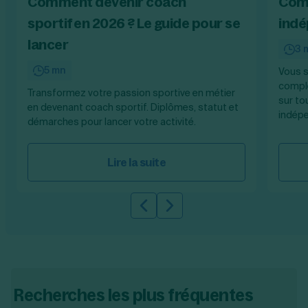
Comment devenir coach
Comm
sportif en 2026 ? Le guide pour se
indé
lancer
3 
5 mn
Vous s
complé
Transformez votre passion sportive en métier
sur to
en devenant coach sportif. Diplômes, statut et
indép
démarches pour lancer votre activité.
Lire la suite
Slide précédente
Slide suivante
Recherches les plus fréquentes