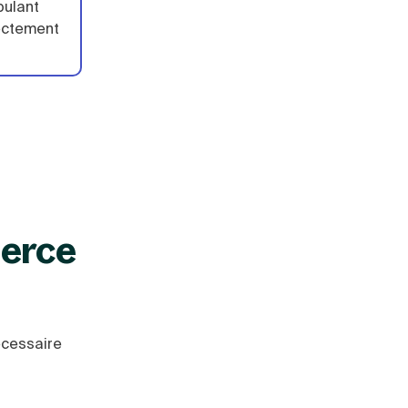
bulant
rectement
merce
nécessaire