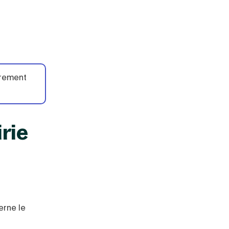
trement
irie
erne le