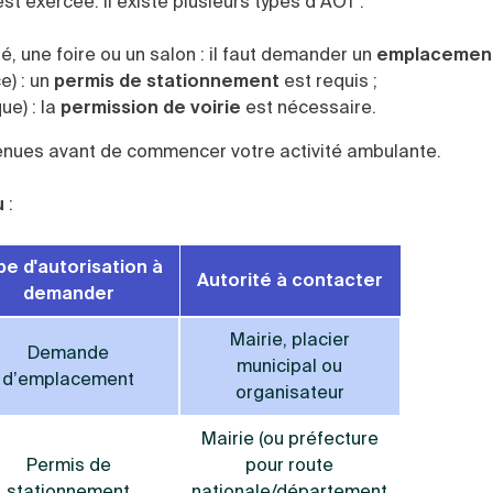
st exercée. Il existe plusieurs types d’AOT :
, une foire ou un salon : il faut demander un
emplacemen
e) : un
permis de stationnement
est requis ;
ue) : la
permission de voirie
est nécessaire.
tenues avant de commencer votre activité ambulante.
u
:
pe d'autorisation à
Autorité à contacter
demander
Mairie, placier
Demande
municipal ou
d’emplacement
organisateur
Mairie (ou préfecture
Permis de
pour route
stationnement
nationale/département