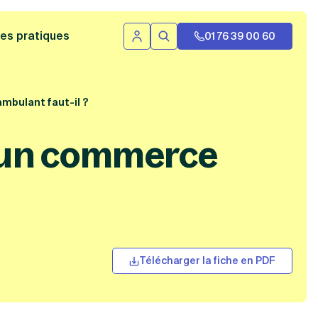
 bannière
es pratiques
01 76 39 00 60
Se connecter
Rechercher
mbulant faut-il ?
r un commerce
Télécharger la fiche en PDF