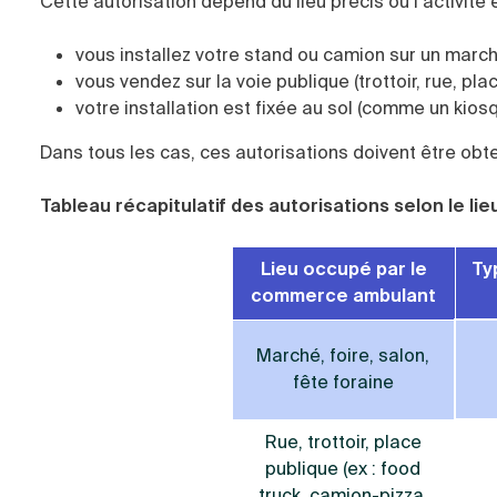
Cette autorisation dépend du lieu précis où l’activité e
vous installez votre stand ou camion sur un marché
vous vendez sur la voie publique (trottoir, rue, plac
votre installation est fixée au sol (comme un kiosq
Dans tous les cas, ces autorisations doivent être ob
Tableau récapitulatif des autorisations selon le lie
Lieu occupé par le
Ty
commerce ambulant
Marché, foire, salon,
fête foraine
Rue, trottoir, place
publique (ex : food
truck, camion-pizza,