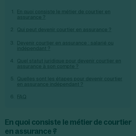
Création d'EURL
Toutes les modifications
Je suis autonome
En quoi consiste le métier de courtier en
Création de SASU
assurance ?
Je souhaite être accompagné
Création de SARL
Création de SAS
Qui peut devenir courtier en assurance ?
Création de SCI
Création d'association
Découvrez notre cabinet d'expertise
Devenir courtier en assurance : salarié ou
Aides à la création d’entreprise
comptable LS Compta
indépendant ?
Ouverture compte pro
Fermeture d’une entreprise
Quel statut juridique pour devenir courtier en
assurance à son compte ?
Quelles sont les étapes pour devenir courtier
Création d'entreprise
en assurance indépendant ?
FAQ
En quoi consiste le métier de courtier
en assurance ?