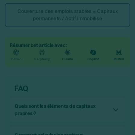
Couverture des emplois stables = Capitaux
permanents / Actif immobilisé
Résumer cet article avec :
ChatGPT
Perplexity
Claude
Copilot
Mistral
FAQ
Quels sont les éléments de capitaux
propres ?
Les éléments de capitaux propres sont :
Le capital social ;