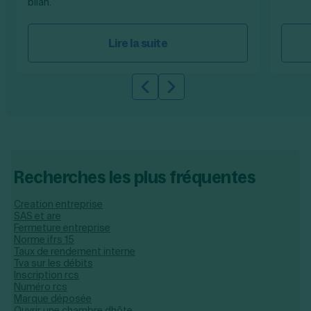
bilan.
Lire la suite
Slide précédente
Slide suivante
Recherches les plus fréquentes
Creation entreprise
SAS et are
Fermeture entreprise
Norme ifrs 15
Taux de rendement interne
Tva sur les débits
Inscription rcs
Numéro rcs
Marque déposée
Ouvrir une chambre dhôte