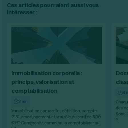
Ces articles pourraient aussi vous
intéresser :
Immobilisation corporelle :
Docu
principe, valorisation et
clas
comptabilisation
3 
3 mn
Chaque
des do
Immobilisation corporelle : définition, compte
Sont-i
2181, amortissement et vrai rôle du seuil de 500
?
€ HT. Comprenez comment la comptabiliser au