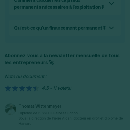
Comment calculer les capitaux
Les provisions réglementées ;
permanents nécessaires à l'exploitation ?
les réserves ;
Deux formules permettent de calculer les
les reports à nouveau ;
capitaux permanents :
les provisions réglementées ;
Qu’est-ce qu’un financement permanent ?
les subventions d’investissement ;
Capitaux permanents = Capitaux propres
Le financement permanent désigne les
le résultat de l'exercice (les bénéfices et
+ Dettes à moyen et long terme + Impôts
dettes à long terme et peut inclure
les pertes).
différés + Provisions ;
également certaines ressources propres.
Capitaux permanents = Fonds de
Abonnez-vous à la newsletter mensuelle de tous
Ces dernières comprennent les provisions,
roulement + Actif immobilisé net.
les entrepreneurs 🚀
les amortissements et le retour à nouveau.
Elles se classent dans les capitaux
Note du document :
permanents ou dans les capitaux provisoires
selon le cas.
4,5 - 11 vote(s)
Thomas Wittenmeyer
Diplômé de l'ESSEC Business School.
Sous la direction de
Pierre Aïdan
, docteur en droit et diplômé de
Harvard.