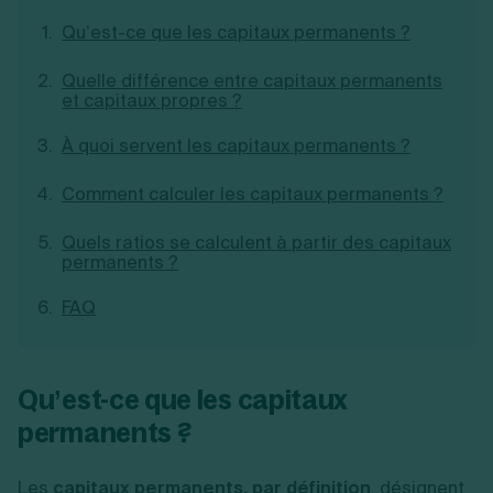
Création d'EURL
Toutes les modifications
Qu’est-ce que les capitaux permanents ?
Je suis autonome
Création de SASU
Je souhaite être accompagné
Création de SARL
Quelle différence entre capitaux permanents
Création de SAS
et capitaux propres ?
Création de SCI
Création d'association
Découvrez notre cabinet d'expertise
À quoi servent les capitaux permanents ?
Aides à la création d’entreprise
comptable LS Compta
Ouverture compte pro
Comment calculer les capitaux permanents ?
Fermeture d’une entreprise
Quels ratios se calculent à partir des capitaux
permanents ?
Création d'entreprise
FAQ
Qu’est-ce que les capitaux
permanents ?
Les
capitaux permanents, par définition
, désignent