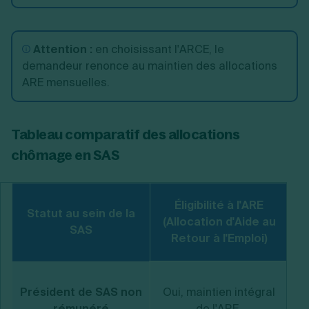
Attention
:
en choisissant l'ARCE, le
demandeur renonce au maintien des allocations
ARE mensuelles.
Tableau comparatif des allocations
chômage en SAS
Éligibilité à l'ARE
Statut au sein de la
(A
(Allocation d'Aide au
SAS
Retour à l'Emploi)
Président de SAS non
Oui, maintien intégral
re
rémunéré
de l'ARE.
r