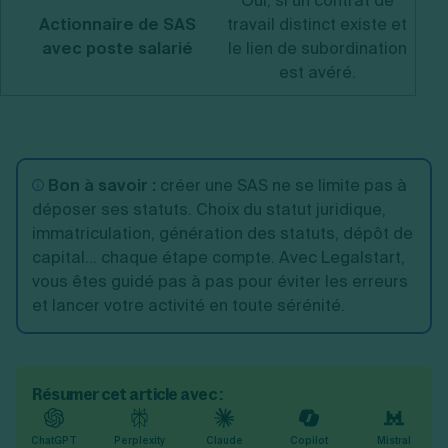
Oui, si un contrat de
Actionnaire de SAS
travail distinct existe et
re
avec poste salarié
le lien de subordination
r
est avéré.
Bon à savoir :
créer une SAS ne se limite pas à
déposer ses statuts. Choix du statut juridique,
immatriculation, génération des statuts, dépôt de
capital... chaque étape compte. Avec Legalstart,
vous êtes guidé pas à pas pour éviter les erreurs
et lancer votre activité en toute sérénité.
Résumer cet article avec :
ChatGPT
Perplexity
Claude
Copilot
Mistral