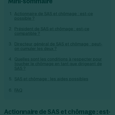
mini-sommaire
Création d'EURL
Toutes les modifications
Je suis autonome
Création de SASU
Actionnaire de SAS et chômage : est-ce
Je souhaite être accompagné
Création de SARL
possible ?
Création de SAS
Création de SCI
Président de SAS et chômage : est-ce
Création d'association
Découvrez notre cabinet d'expertise
compatible ?
Aides à la création d’entreprise
comptable LS Compta
Ouverture compte pro
Directeur général de SAS et chômage : peut-
Fermeture d’une entreprise
on cumuler les deux ?
Quelles sont les conditions à respecter pour
toucher le chômage en tant que dirigeant de
SAS ?
Création d'entreprise
SAS et chômage : les aides possibles
FAQ
Actionnaire de SAS et chômage : est-