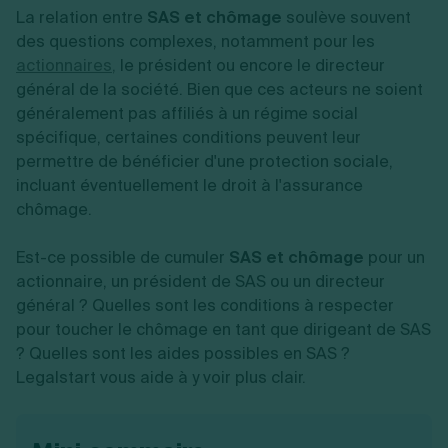
Vente en ligne
Fiches SASU
La relation entre
Micro entreprise
SAS et chômage
soulève souvent
Cession d'actions
Services aux entreprises
Fiches SAS
LMNP
Transmission universelle de patrimoine
des questions complexes, notamment pour les
Construction/travaux
Fiches EURL
Par métier
Augmentation de capital
actionnaires
,
le président ou encore le directeur
Restauration
Fiches SARL
Réduction de capital
Commerce
général de la société. Bien que ces acteurs ne soient
Fiches SCI
Gérer son entreprise
Conseil/finance
Transport
généralement pas affiliés à un régime social
Fiches auto-entrepreneur
Vente en ligne
Autres
spécifique, certaines conditions peuvent leur
Fiches association
Services aux entreprises
Gestion comptable
Ressources
permettre de bénéficier d'une protection sociale,
Toutes les fiches sur la création
Construction/travaux
Approbation des comptes
Autres démarches
incluant éventuellement le droit à l'assurance
Restauration
Dépôt de marque
Simulateur de choix de forme juridique
chômage.
Commerce
Recherche d'antériorité
Calcul de charges sociales
Gestion d’entreprise
Transport
Protection des créations
Estimation du coût de création
Fermeture d’entreprise
Autres
Confidentialité de l'adresse du dirigeant
Est-ce possible de cumuler
SAS et chômage
pour un
Calcul d'éligibilité à l'ACRE
Exercice d’un métier
Par fonctionnalité
Fermer son entreprise
actionnaire, un président de SAS ou un directeur
Vérification de la disponibilité du nom d'entreprise
Recouvrement de factures
Générateur de mentions légales
général ? Quelles sont les conditions à respecter
Gérer ses salariés
Logiciel de facturation
Radiation auto entrepreneur
pour toucher le chômage en tant que dirigeant de SAS
Sélection de fiches pratiques
Logiciel de comptabilité
Mise en sommeil
? Quelles sont les aides possibles en SAS ?
Gestion des achats
Dissolution-liquidation
Legalstart vous aide à y voir plus clair.
Ouvrir sa société
Gestion de la trésorerie
Création d'entreprise
Dépôt de bilan
Création d'entreprise
Bilans et déclarations fiscales
Création de micro-entreprise
Par besoin
Devenir auto entrepreneur