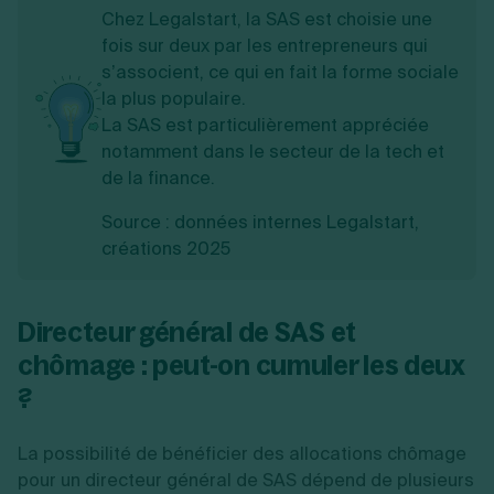
Chez Legalstart, la SAS est choisie une
Président de SAS
fois sur deux par les entrepreneurs qui
Non
rémunéré (salaire ≥
s’associent, ce qui en fait la forme sociale
ancien salaire)
la plus populaire.
La SAS est particulièrement appréciée
notamment dans le secteur de la tech et
de la finance.
Source : données internes Legalstart,
créations 2025
Directeur général de SAS et
chômage : peut-on cumuler les deux
?
La possibilité de bénéficier des allocations chômage
pour un directeur général de SAS dépend de plusieurs