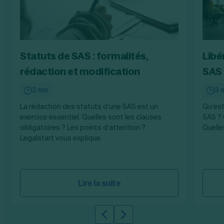
Statuts de SAS : formalités,
Libé
rédaction et modification
SAS 
2 mn
3 
La rédaction des statuts d’une SAS est un
Qu’est
exercice essentiel. Quelles sont les clauses
SAS ? 
obligatoires ? Les points d’attention ?
Quelle
Legalstart vous explique.
Lire la suite
Slide précédente
Slide suivante