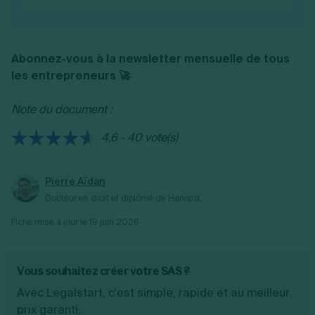
maintien de l'ARE ou en demandant l'ARCE,
Le dirigeant de SASU peut toucher le
qui offre un capital à la création de
chômage sous certaines conditions dès lors
l'entreprise.
qu'il n'est pas l'actionnaire unique. D'autre
Abonnez-vous à la newsletter mensuelle de tous
part, le président de SASU ne cotise pas à
les entrepreneurs 🚀
l'assurance chômage donc en cas de
cessation d'activité, il ne touche pas le
Note du document :
chômage.
4,6 - 40 vote(s)
Pierre Aïdan
Docteur en droit et diplômé de Harvard.
Fiche mise à jour le
19 juin 2026
Vous souhaitez créer votre SAS ?
Avec Legalstart, c'est simple, rapide et au meilleur
prix garanti.