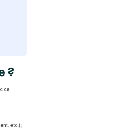
e ?
ec ce
t, etc.) ;