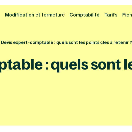
Cliquez ici pour reprendre votre démarche
Fermer la
e
Modification et fermeture
Comptabilité
Tarifs
Fich
Devis expert-comptable : quels sont les points clés à retenir 
able : quels sont le