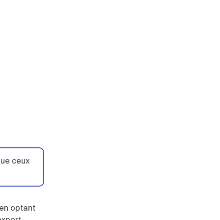
que ceux
 en optant
expert