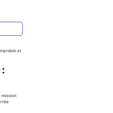
omptable et
:
e mission
ortée