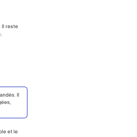
 Il reste
,
ndés. Il
gées,
le et le