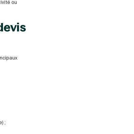
ivité ou
devis
incipaux
) ;
;