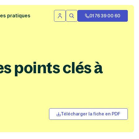
 bannière
es pratiques
01 76 39 00 60
Se connecter
Rechercher
?
s points clés à
Télécharger la fiche en PDF