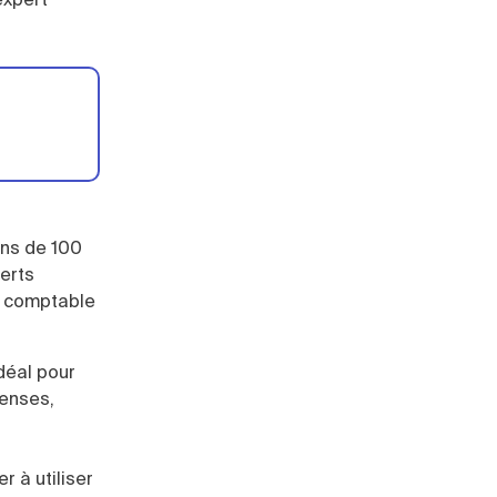
ins de 100
perts
t comptable
déal pour
penses,
r à utiliser