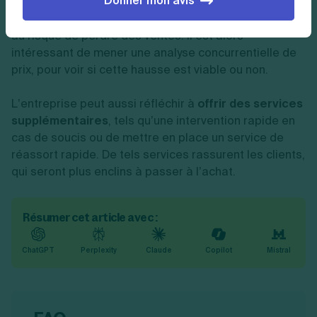
Donner mon avis
de vente
. Cependant, cette hausse doit rester
cohérente avec le produit vendu ou le service délivré,
au risque de perdre des ventes. Il est alors
intéressant de mener une analyse concurrentielle de
prix, pour voir si cette hausse est viable ou non.
L’entreprise peut aussi réfléchir à
offrir des services
supplémentaires
, tels qu’une intervention rapide en
cas de soucis ou de mettre en place un service de
réassort rapide. De tels services rassurent les clients,
qui seront plus enclins à passer à l’achat.
Résumer cet article avec :
ChatGPT
Perplexity
Claude
Copilot
Mistral