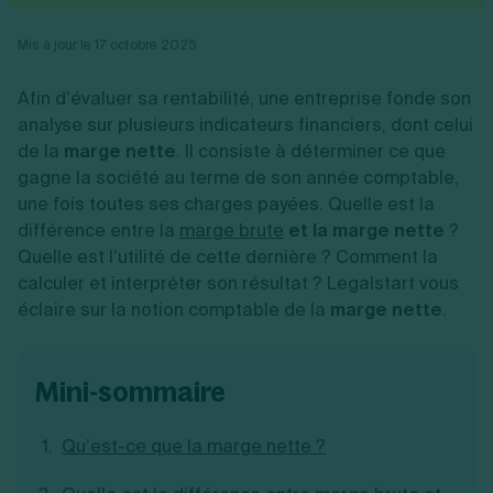
Vente en ligne
Fiches SASU
Micro entreprise
Cession d'actions
Services aux entreprises
Fiches SAS
LMNP
Transmission universelle de patrimoine
Mis à jour le 17 octobre 2025
Construction/travaux
Fiches EURL
Par métier
Augmentation de capital
Restauration
Fiches SARL
Réduction de capital
Commerce
Afin d’évaluer sa rentabilité, une entreprise fonde son
Fiches SCI
Gérer son entreprise
Conseil/finance
Transport
analyse sur plusieurs indicateurs financiers, dont celui
Fiches auto-entrepreneur
Vente en ligne
Autres
de la
marge nette
. Il consiste à déterminer ce que
Fiches association
Services aux entreprises
Gestion comptable
Ressources
gagne la société au terme de son année comptable,
Toutes les fiches sur la création
Construction/travaux
Approbation des comptes
Autres démarches
une fois toutes ses charges payées. Quelle est la
Restauration
Dépôt de marque
Simulateur de choix de forme juridique
différence entre la
marge brute
et la marge nette
?
Commerce
Recherche d'antériorité
Calcul de charges sociales
Gestion d’entreprise
Quelle est l’utilité de cette dernière ? Comment la
Transport
Protection des créations
Estimation du coût de création
Fermeture d’entreprise
Autres
Confidentialité de l'adresse du dirigeant
calculer et interpréter son résultat ? Legalstart vous
Calcul d'éligibilité à l'ACRE
Exercice d’un métier
Par fonctionnalité
Fermer son entreprise
éclaire sur la notion comptable de la
marge nette
.
Vérification de la disponibilité du nom d'entreprise
Recouvrement de factures
Générateur de mentions légales
Gérer ses salariés
Logiciel de facturation
Radiation auto entrepreneur
Sélection de fiches pratiques
Logiciel de comptabilité
Mise en sommeil
mini-sommaire
Gestion des achats
Dissolution-liquidation
Ouvrir sa société
Gestion de la trésorerie
Création d'entreprise
Dépôt de bilan
Création d'entreprise
Qu’est-ce que la marge nette ?
Bilans et déclarations fiscales
Création de micro-entreprise
Par besoin
Devenir auto entrepreneur