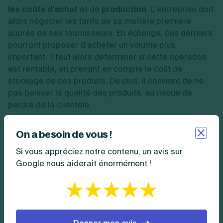
les coûts d’achat
et de
production
. L’entreprise doit
alors négocier les tarifs de sa matière première
auprès de ses fournisseurs. En échange, ces derniers
pourront proposer d’acheter un volume plus
important. Il faut alors déterminer si cette opération
est rentable, en prenant en compte le coût de
stockage de ces produits. De plus, il convient de ne
pas baisser la qualité des produits, au risque de
perdre de la clientèle.
L’entreprise peut ensuite chercher à
optimiser sa
On a besoin de vous !
gestion générale
. La digitalisation des outils de suivi
Si vous appréciez notre contenu, un avis sur
est intéressante pour optimiser la gestion des stocks.
Google nous aiderait énormément !
Il est également possible d’automatiser certaines
tâches, afin de réduire leur coût et leur temps de
production.
L’entreprise peut enfin décider d’
augmenter ses prix