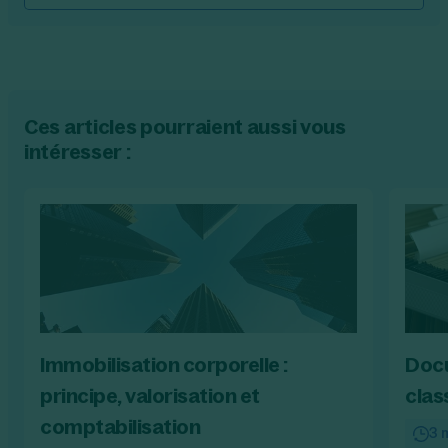
Ces articles pourraient aussi vous
intéresser :
Immobilisation corporelle :
Docu
principe, valorisation et
clas
comptabilisation
3 