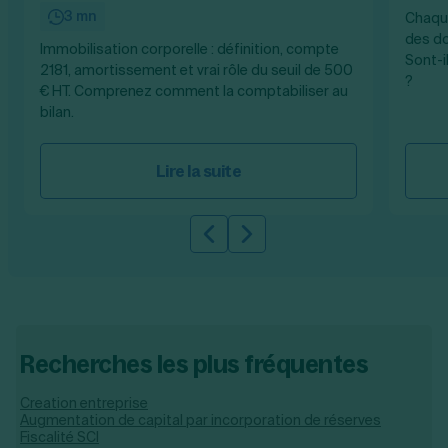
3 mn
Chaque
des do
Immobilisation corporelle : définition, compte
Sont-i
2181, amortissement et vrai rôle du seuil de 500
?
€ HT. Comprenez comment la comptabiliser au
bilan.
Lire la suite
Slide précédente
Slide suivante
Recherches les plus fréquentes
Creation entreprise
Augmentation de capital par incorporation de réserves
Fiscalité SCI