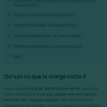
Quelle est la différence entre marge brute et
marge nette ?
Création d'EURL
Toutes les modifications
Je suis autonome
Création de SASU
Je souhaite être accompagné
Pourquoi calculer la marge nette ?
Création de SARL
Création de SAS
Création de SCI
Comment calculer la marge nette ?
Création d'association
Découvrez notre cabinet d'expertise
Aides à la création d’entreprise
Comment interpréter la marge nette ?
comptable LS Compta
Ouverture compte pro
Fermeture d’une entreprise
Comment améliorer sa marge nette ?
FAQ
Création d'entreprise
Qu’est-ce que la marge nette ?
Aussi appelée
marge bénéficiaire nette
, la marge
nette correspond à
ce que gagne une entreprise
une fois ses charges payées
. Elle se calcule en
comparant son résultat net par rapport à son
chiffre