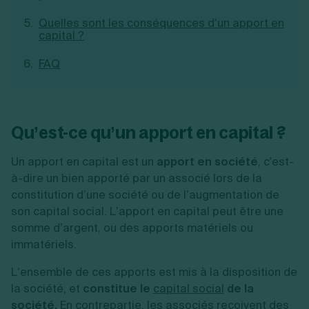
Création d'EURL
Toutes les modifications
Quelles sont les conséquences d’un apport en
Je suis autonome
Création de SASU
capital ?
Je souhaite être accompagné
Création de SARL
Création de SAS
FAQ
Création de SCI
Création d'association
Découvrez notre cabinet d'expertise
Aides à la création d’entreprise
comptable LS Compta
Ouverture compte pro
Qu’est-ce qu’un apport en capital ?
Fermeture d’une entreprise
Un apport en capital est un
apport en société
, c'est-
à-dire un bien apporté par un associé lors de la
Création d'entreprise
constitution d’une société ou de l’augmentation de
son capital social. L’apport en capital peut être une
somme d’argent, ou des apports matériels ou
immatériels.
L’ensemble de ces apports est mis à la disposition de
la société, et
constitue le
capital social
de la
société.
En contrepartie, les associés reçoivent des