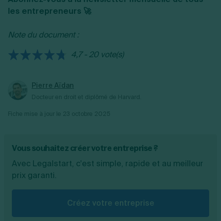
également procéder à l’écriture suivante pour
associés composent le capital social de la
les entrepreneurs 🚀
indiquer que le capital est souscrit, appelé et
société. Ainsi, la somme des apports
versé : débiter le compte 1012 "capital
représente le montant du capital social de
Note du document :
souscrit, appelé, non versé" et créditer le
l’entreprise.
compte 1013 "capital souscrit, appelé, versé".
4,7 - 20 vote(s)
Pierre Aïdan
Docteur en droit et diplômé de Harvard.
Fiche mise à jour le
23 octobre 2025
Vous souhaitez créer votre entreprise ?
Avec Legalstart, c'est simple, rapide et au meilleur
prix garanti.
Créez votre entreprise