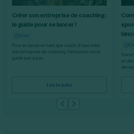
Créer son entreprise de coaching :
Com
le guide pour se lancer !
spor
lanc
4 mn
5 
Pour se lancer en tant que coach, il faut créer
son entreprise de coaching. Découvrez notre
Transf
guide pas à pas.
en dev
démarc
Lire la suite
Slide précédente
Slide suivante