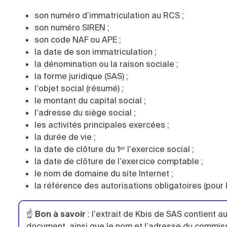
son numéro d’immatriculation au RCS ;
son numéro SIREN ;
son code NAF ou APE ;
la date de son immatriculation ;
la dénomination ou la raison sociale ;
la forme juridique (SAS) ;
l’objet social (résumé) ;
le montant du capital social ;
l’adresse du siège social ;
les activités principales exercées ;
la durée de vie ;
la date de clôture du 1ᵉʳ l’exercice social ;
la date de clôture de l’exercice comptable ;
le nom de domaine du site Internet ;
la référence des autorisations obligatoires (pour 
☝️
Bon à savoir
: l’extrait de Kbis de SAS contient au
document, ainsi que le nom et l’adresse du commissa