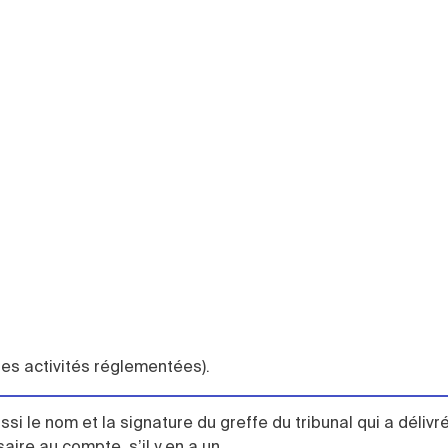
les activités réglementées).
ssi le nom et la signature du greffe du tribunal qui a délivré
ire au compte, s’il y en a un.