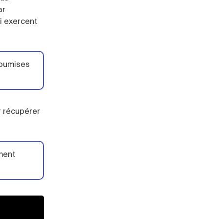
ar
i exercent
 soumises
r récupérer
ment